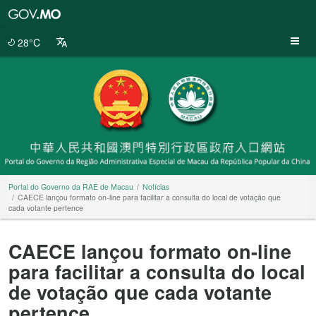
Portal
do
Governo
28°C
da
RAE
de
Macau
Portal do Governo da RAE de Macau
Notícias
CAECE lançou formato on-line para facilitar a consulta do local de votação que
cada votante pertence
CAECE lançou formato on-line
para facilitar a consulta do local
de votação que cada votante
pertence