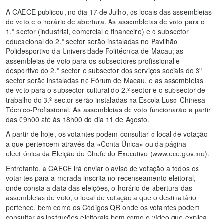
A CAECE publicou, no dia 17 de Julho, os locais das assembleias
de voto e o horário de abertura. As assembleias de voto para o
1.º sector (industrial, comercial e financeiro) e o subsector
educacional do 2.º sector serão instaladas no Pavilhão
Polidesportivo da Universidade Politécnica de Macau; as
assembleias de voto para os subsectores profissional e
desportivo do 2.º sector e subsector dos serviços sociais do 3º
sector serão instaladas no Fórum de Macau, e as assembleias
de voto para o subsector cultural do 2.º sector e o subsector de
trabalho do 3.º sector serão instaladas na Escola Luso-Chinesa
Técnico-Profissional. As assembleias de voto funcionarão a partir
das 09h00 até às 18h00 do dia 11 de Agosto.
A partir de hoje, os votantes podem consultar o local de votação
a que pertencem através da «Conta Única» ou da página
electrónica da Eleição do Chefe do Executivo (www.ece.gov.mo).
Entretanto, a CAECE irá enviar o aviso de votação a todos os
votantes para a morada inscrita no recenseamento eleitoral,
onde consta a data das eleições, o horário de abertura das
assembleias de voto, o local de votação a que o destinatário
pertence, bem como os Códigos QR onde os votantes podem
consultar as instruções eleitorais bem como o vídeo que explica