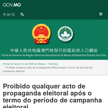
Portal
do
Governo
31°C
da
RAE
de
Macau
Portal do Governo da RAE de Macau
Notícias
Proibido qualquer acto de propaganda eleitoral após o termo do período de
campanha eleitoral
Proibido qualquer acto de
propaganda eleitoral após o
termo do período de campanha
eleitoral