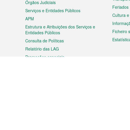
Órgãos Judiciais
Feriados
Serviços e Entidades Públicos
Cultura e
APM
Informaç
Estrutura e Atribuições dos Serviços e
Ficheiro
Entidades Públicos
Estatístic
Consulta de Políticas
Relatório das LAG
Promoções especiais
Viagem
Negóc
Planear a sua viagem
Negócios
Descobrir Macau
Feiras d
Macau
Espectáculos e Entretenimento
Oportuni
Roteiro de Compras
das PME
Eventos e Festividades
Informaç
Proprieda