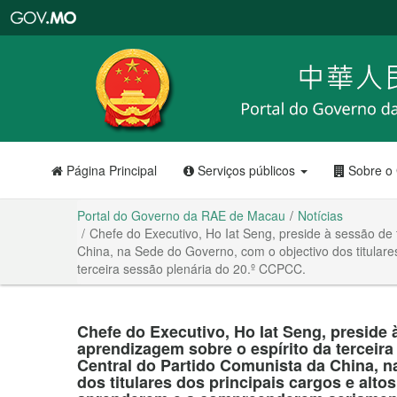
Portal
do
Governo
da
RAE
de
Macau
Página Principal
Serviços públicos
Sobre o
Portal do Governo da RAE de Macau
Notícias
Chefe do Executivo, Ho Iat Seng, preside à sessão de 
China, na Sede do Governo, com o objectivo dos titulare
terceira sessão plenária do 20.º CCPCC.
Chefe do Executivo, Ho Iat Seng, preside
aprendizagem sobre o espírito da terceira
Central do Partido Comunista da China, n
dos titulares dos principais cargos e alto