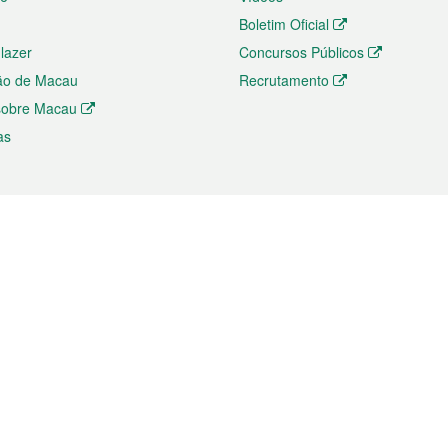
Boletim Oficial
 lazer
Concursos Públicos
ão de Macau
Recrutamento
 sobre Macau
as
ios e comércio
Directório
 e Investimento
Directório de Aplicações para T
o Comércio e Convenções em
Directório de Redes Sociais
Directório de Websites Temático
dades de Negócios e Serviços
Directório RSS
s
Descarregamento de impressos
ão dos Mercados
de Intelectual