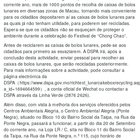
corrente ano, mais de 1000 pontos de recolha de caixas de bolos
lunares em diversas zonas de Macau, tornando mais conveniente
para os cidadãos depositarem aí as caixas de bolos lunares para
as quais já não tenham utilidade, para poderem ser recicladas.
Espera-se que os cidadãos não se esqueçam de proteger o
ambiente durante a celebração do Festival de “Chong Chao”.
Antes de reciclarem as caixas de bolos lunares, pede-se aos
cidadãos para primeiro as esvaziarem. A DSPA irá, após a
conclusão desta actividade, enviar pessoal para recolher as
caixas de bolos lunares, que serão recicladas posteriormente.
Para mais informações sobre a actividade, pode consultar a
página electrónica da
DSPA（https://www.dspa.gov.mo/richtext_lunarcakeboxrecycling.as
a_id=1694664599）, a conta oficial de Wechat ou contactar a
DSPA através da Linha Verde (2876 2626).
Além disso, com vista à melhoria dos serviços oferecidos pelos
Centros Ambientais Alegria, o Centro Ambiental Alegria (Ponte
Negra), situado no Bloco 10 do Bairro Social da Taipa, na Rua da
Ponte Negra, passará a funcionar, a partir do dia 20 de Setembro
do corrente ano, na Loja LR / C, sita no Bloco 11 do Bairro Social
da Taipa, na Rua da Ponte Negra, n.º 115, cujo horário de