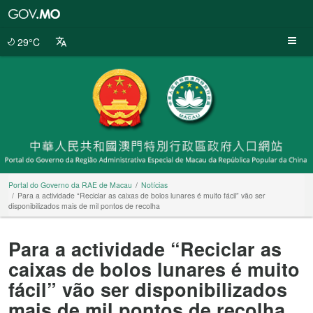
Portal
do
Governo
29°C
da
RAE
de
Macau
Portal do Governo da RAE de Macau
Notícias
Para a actividade “Reciclar as caixas de bolos lunares é muito fácil” vão ser
disponibilizados mais de mil pontos de recolha
Para a actividade “Reciclar as
caixas de bolos lunares é muito
fácil” vão ser disponibilizados
mais de mil pontos de recolha