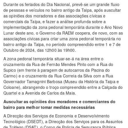
Durante os feriados do Dia Nacional, prevê-se um grande fluxo
de pessoas e veículos no bairro antigo da Taipa, após auscultar
as opiniões dos moradores e das associações cívicas e
comerciais da Taipa, e fazer a análise profunda sobre a
implementação da zona pedonal temporária durante o Ano Novo
Lunar deste ano, o Governo da RAEM coopera, de novo, com as
associações cívicas para criar uma zona pedonal temporária no
bairro antigo da Taipa, no período compreendido entre 1 e 7 de
Outubro de 2024, das 12h00 às 19h00.
A zona pedonal temporária situar-se-á na área entre o
cruzamento da Rua de Fernão Mendes Pinto com a Rua do
Supico (em frente à paragem de autocarros da Piscina do
Carmo) e o cruzamento da Rua Correia da Silva com a Rua
Governador Tamagnini Barbosa (Museu da História da Taipa e
Coloane), abrangendo o troço compreendido entre a Calçada do
Quartel e a Avenida de Carlos da Maia.
Auscultar as opiniões dos moradores e comerciantes do
bairro para melhor tomar medidas necessárias
A Direcção dos Serviços de Economia e Desenvolvimento
Tecnológico (DSEDT), a Direcção dos Serviços para os Assuntos
de Tráfego (DSAT), o Corpo de Polícia de Segurança Pública