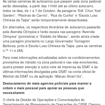
As várias carreiras de autocarros que passam pela zona pedonal
serão desviadas, a partir das 11h00 até ao último autocarro,
todos os dias, de 1 a 7 de Outubro. As paragens “Edf. Chun Yuet
Garden”, “Piscinas do Carmo”, “Rua do Cunha” e “Escola Luso
Chinesa da Taipa” serão temporariamente desactivadas.
Em alternativa, os respectivos itinerários de autocarros passarão
pela Avenida Olímpica e farão escala nas paragens “Avenida
Olímpica” (provisória) e “Estádio de Macau”, sendo ainda criada
uma paragem provisória no Largo Governador Tamagnini
Barbosa, junto à Escola Luso-Chinesa da Taipa, para as carreiras
os
n.
11 e 28A.
Para mais informações actualizadas sobre os condicionamentos
provisórios de trânsito na zona pedonal e nas vias envolventes,
queira prestar atenção à outra nota de imprensa da DSAT e às
últimas informações divulgadas pela DSAT na conta oficial de
Wechat da DSAT ou da aplicação “
Macao Smart Go
”.
Destacamento de mais agentes policiais para manter a
ordem e mais pessoal para apoiar as pessoas que
necessitarem
​O chefe da Divisão de Operações e Comunicações do
Departamento de Planeamento de Operações do CPSP, Cheong