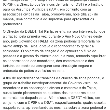
(CPSP), a Direcção dos Serviços de Turismo (DST) e o Instituto
para os Assuntos Municipais (IAM), em conjunto com as
associações cívicas da Taipa, promoveram, hoje (dia 20) de
manhã, uma conferência de imprensa para apresentar os
pormenores.
O Director da DSEDT, Tai Kin Ip, referiu, na sua intervenção, que
a criação, pela primeira vez, durante o Ano Novo Chinês deste
ano, pelo Governo da RAEM, da zona pedonal temporária no
bairro antigo da Taipa, obteve o reconhecimento geral da
sociedade. O objectivo da criação é de optimizar o fluxo de
pessoas e a gestão do trânsito daquela zona, tentando equilibrar
as necessidades dos moradores, dos comerciantes e dos
turistas, de modo da assegurar uma circulação segura e
ordenada de peões e veículos na zona.
A fim de aperfeiçoar os trabalhos da criação da zona pedonal, o
grupo de trabalho interdepartamental do Governo visitou os
moradores e as associações cívicas e comerciais da Taipa,
auscultando plenamente as opiniões dos moradores e dos
comerciantes daquela zona, Além disso, a DSEDT visitou, em
conjunto com o CPSP e a DSAT, respectivamente, quatro escolas
naquela zona, apresentando às mesmas sobre a zona pedonal e