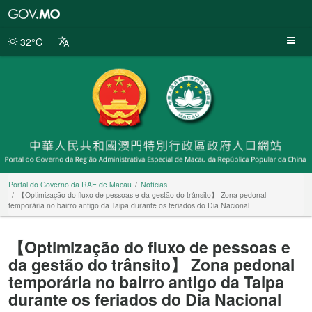
Portal
do
Governo
32°C
da
RAE
de
Macau
Portal do Governo da RAE de Macau
Notícias
【Optimização do fluxo de pessoas e da gestão do trânsito】 Zona pedonal
temporária no bairro antigo da Taipa durante os feriados do Dia Nacional
【Optimização do fluxo de pessoas e
da gestão do trânsito】 Zona pedonal
temporária no bairro antigo da Taipa
durante os feriados do Dia Nacional