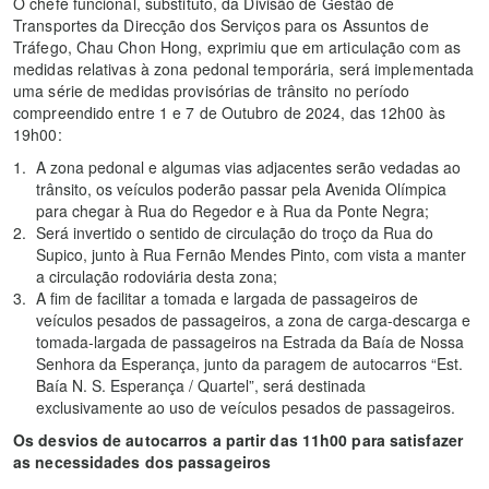
O chefe funcional, substituto, da Divisão de Gestão de
Transportes da Direcção dos Serviços para os Assuntos de
Tráfego, Chau Chon Hong, exprimiu que em articulação com as
medidas relativas à zona pedonal temporária, será implementada
uma série de medidas provisórias de trânsito no período
compreendido entre 1 e 7 de Outubro de 2024, das 12h00 às
19h00:
A zona pedonal e algumas vias adjacentes serão vedadas ao
trânsito, os veículos poderão passar pela Avenida Olímpica
para chegar à Rua do Regedor e à Rua da Ponte Negra;
Será invertido o sentido de circulação do troço da Rua do
Supico, junto à Rua Fernão Mendes Pinto, com vista a manter
a circulação rodoviária desta zona;
A fim de facilitar a tomada e largada de passageiros de
veículos pesados de passageiros, a zona de carga-descarga e
tomada-largada de passageiros na Estrada da Baía de Nossa
Senhora da Esperança, junto da paragem de autocarros “Est.
Baía N. S. Esperança / Quartel”, será destinada
exclusivamente ao uso de veículos pesados de passageiros.
Os desvios de autocarros a partir das 11h00 para satisfazer
as necessidades dos passageiros