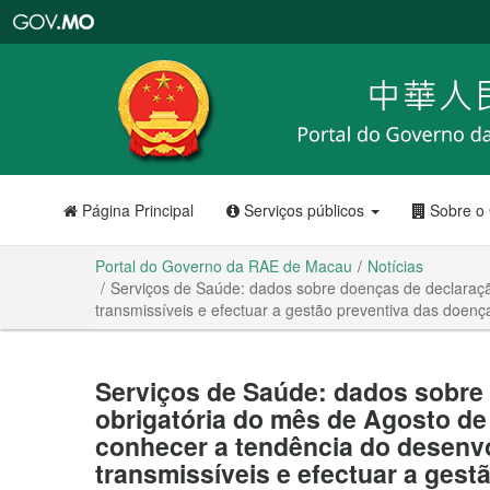
Portal
do
Governo
da
RAE
de
Macau
Página Principal
Serviços públicos
Sobre o
Portal do Governo da RAE de Macau
Notícias
Serviços de Saúde: dados sobre doenças de declaraçã
transmissíveis e efectuar a gestão preventiva das doenç
Serviços de Saúde: dados sobre
obrigatória do mês de Agosto de
conhecer a tendência do desenv
transmissíveis e efectuar a ges