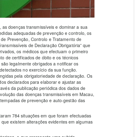
z, as doenças transmissíveis e dominar a sua
edidas adequadas de prevenção e controlo, os
 de Prevenção, Controlo e Tratamento de
ansmissíveis de Declaração Obrigatória” que
rivados, os médicos que efectuam o primeiro
o de certificados de óbito e os técnicos
 são legalmente obrigados a notificar os
detectados no exercício da sua função.
ngidas pela obrigatoriedade de declaração. Os
dos declarados para elaborar e ajustar as
avés da publicação periódica dos dados de
 evolução das doenças transmissíveis em Macau,
atempadas de prevenção e auto-gestão das
taram 784 situações em que foram efectuadas
se que existem alterações evidentes em algumas
cteriana, o que representa uma subida