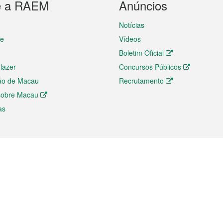
e a RAEM
Anúncios
Notícias
te
Vídeos
Boletim Oficial
 lazer
Concursos Públicos
ão de Macau
Recrutamento
 sobre Macau
as
ios e comércio
Directório
 e Investimento
Directório de Aplicações para T
o Comércio e Convenções em
Directório de Redes Sociais
Directório de Websites Temático
dades de Negócios e Serviços