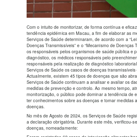
Com o intuito de monitorizar, de forma contínua e efica
tendência epidémica em Macau, a fim de elaborar as m
Serviços de Saúde determinaram, de acordo com a “Lei
Doenças Transmissíveis” e o “Mecanismo de Doenças Tr
os responsáveis pelos organismos de saúde pública e p
diagnóstico, os médicos responsáveis pelo preenchiment
responsáveis pela realização de diagnóstico laboratorial
Serviços de Saúde os casos de doenças transmissíveis 
Actualmente, existem 45 tipos de doenças que são abra
Serviços de Saúde continuam a analisar e avaliar os da
medidas de prevenção e controlo. Ao mesmo tempo, atr
monitorização, o público pode dominar a tendência de
ter conhecimentos sobre as doenças e tomar medidas 
doenças.
No mês de Agosto de 2024, os Serviços de Saúde regis
a declaração obrigatória. Durante este mês, verificou-
doenças, nomeadamente:
Foram registados 62 casos de intoxicação alimentar ba