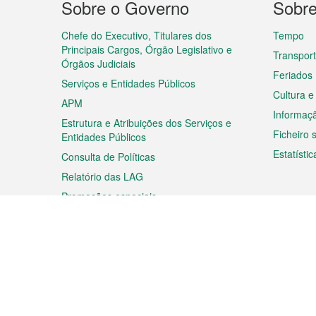
Sobre o Governo
Sobr
do
rodapé
Chefe do Executivo, Titulares dos
Tempo
Principais Cargos, Órgão Legislativo e
Transpor
Órgãos Judiciais
Feriados
Serviços e Entidades Públicos
Cultura e
APM
Informaç
Estrutura e Atribuições dos Serviços e
Ficheiro
Entidades Públicos
Estatístic
Consulta de Políticas
Relatório das LAG
Promoções especiais
Viagem
Negóc
Planear a sua viagem
Negócios
Descobrir Macau
Feiras d
Macau
Espectáculos e Entretenimento
Oportuni