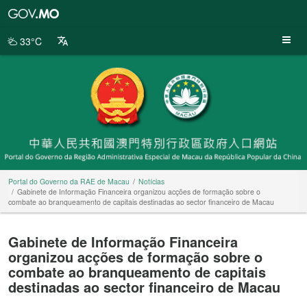
Portal
do
Governo
33°C
da
RAE
de
Macau
Portal do Governo da RAE de Macau
Notícias
Gabinete de Informação Financeira organizou acções de formação sobre o
combate ao branqueamento de capitais destinadas ao sector financeiro de Macau
Gabinete de Informação Financeira
organizou acções de formação sobre o
combate ao branqueamento de capitais
destinadas ao sector financeiro de Macau