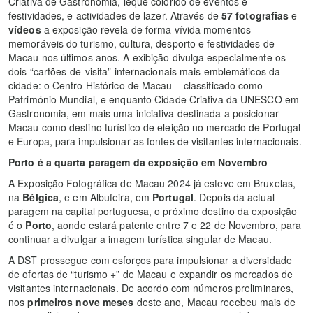
Criativa de Gastronomia, leque colorido de eventos e
festividades, e actividades de lazer. Através de
57 fotografias
e
vídeos
a exposição revela de forma vívida momentos
memoráveis do turismo, cultura, desporto e festividades de
Macau nos últimos anos. A exibição divulga especialmente os
dois “cartões-de-visita” internacionais mais emblemáticos da
cidade: o Centro Histórico de Macau – classificado como
Património Mundial, e enquanto Cidade Criativa da UNESCO em
Gastronomia, em mais uma iniciativa destinada a posicionar
Macau como destino turístico de eleição no mercado de Portugal
e Europa, para impulsionar as fontes de visitantes internacionais.
Porto é a quarta paragem da exposição em Novembro
A Exposição Fotográfica de Macau 2024 já esteve em Bruxelas,
na
Bélgica
, e em Albufeira, em
Portugal
. Depois da actual
paragem na capital portuguesa, o próximo destino da exposição
é o
Porto
, aonde estará patente entre 7 e 22 de Novembro, para
continuar a divulgar a imagem turística singular de Macau.
A DST prossegue com esforços para impulsionar a diversidade
de ofertas de “turismo +” de Macau e expandir os mercados de
visitantes internacionais. De acordo com números preliminares,
nos
primeiros nove meses
deste ano, Macau recebeu mais de