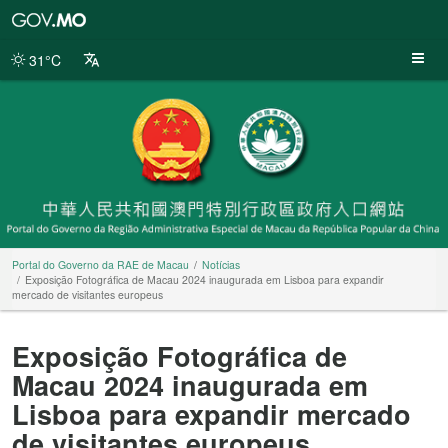
Portal
do
Governo
31°C
da
RAE
de
Macau
Portal do Governo da RAE de Macau
Notícias
Exposição Fotográfica de Macau 2024 inaugurada em Lisboa para expandir
mercado de visitantes europeus
Exposição Fotográfica de
Macau 2024 inaugurada em
Lisboa para expandir mercado
de visitantes europeus