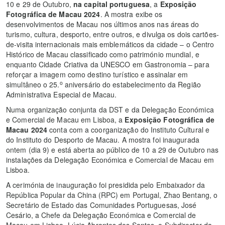
10 e 29 de Outubro,
na capital portuguesa
, a
Exposição
Fotográfica de Macau 2024
. A mostra exibe os
desenvolvimentos de Macau nos últimos anos nas áreas do
turismo, cultura, desporto, entre outros, e divulga os dois cartões-
de-visita internacionais mais emblemáticos da cidade – o Centro
Histórico de Macau classificado como património mundial, e
enquanto Cidade Criativa da UNESCO em Gastronomia – para
reforçar a imagem como destino turístico e assinalar em
o
simultâneo o 25.
aniversário do estabelecimento da Região
Administrativa Especial de Macau.
Numa organização conjunta da DST e da Delegação Económica
e Comercial de Macau em Lisboa, a
Exposição Fotográfica de
Macau 2024
conta com a coorganização do Instituto Cultural e
do Instituto do Desporto de Macau. A mostra foi inaugurada
ontem (dia 9) e está aberta ao público de 10 a 29 de Outubro nas
instalações da Delegação Económica e Comercial de Macau em
Lisboa.
A cerimónia de inauguração foi presidida pelo Embaixador da
República Popular da China (RPC) em Portugal, Zhao Bentang, o
Secretário de Estado das Comunidades Portuguesas, José
Cesário, a Chefe da Delegação Económica e Comercial de
Macau em Lisboa, Lúcia Abrantes dos Santos, o Subdirector da