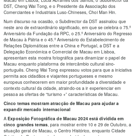
DST, Cheng Wai Tong, e o Presidente da Associação dos
Comerciantes e Industriais Luso-Chineses, Choi Man Hin.
Num discurso na ocasião, o Subdirector da DST assinalou que
neste ano de extraordinário significado, em que se celebra o 75.º
Aniversário da Fundação da RPC, o 25.º Aniversário do Regresso
de Macau à Pátria e o 45.º Aniversário do Estabelecimento de
Relações Diplomáticas entre a China e Portugal, a DST e a
Delegação Económica e Comercial de Macau em Lisboa,
apresentam esta mostra fotográfica para dinamizar o papel de
Macau enquanto plataforma de intercâmbio cultural sino-
português. Cheng Wai Tong expressou votos para que a iniciativa
permita aos cidadãos e viajantes portugueses e mesmo
europeus conhecerem em maior profundidade a diversidade e
contexto cultural da cidade, atraindo-os a ir experienciar em
pessoa as ofertas de “turismo +” características de Macau.
Cinco temas mostram atracção de Macau para ajudar a
expandir mercado internacional
A
Exposição Fotográfica de Macau 2024 está dividida em
cinco grandes temas
, para mostrar entre 10 e 29 de Outubro, a
situação geral de Macau, o Centro Histórico, enquanto Cidade