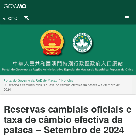
Portal
do
Governo
32°C
da
RAE
de
Macau
Portal do Governo da RAE de Macau
Notícias
Reservas cambiais oficiais e taxa de câmbio efectiva da pataca – Setembro de
2024
Reservas cambiais oficiais e
taxa de câmbio efectiva da
pataca – Setembro de 2024