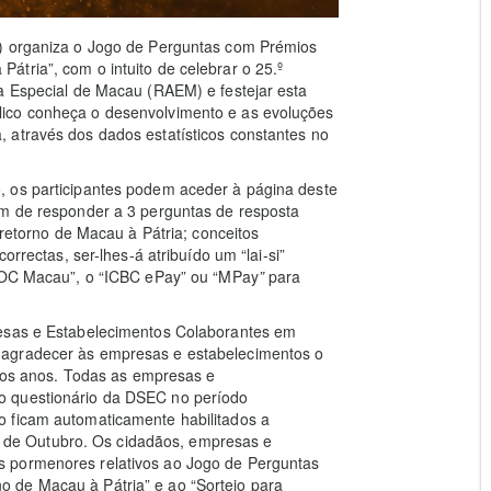
C) organiza o Jogo de Perguntas com Prémios
tria”, com o intuito de celebrar o 25.º
a Especial de Macau (RAEM) e festejar esta
ico conheça o desenvolvimento e as evoluções
 através dos dados estatísticos constantes no
, os participantes podem aceder à página deste
im de responder a 3 perguntas de resposta
 retorno de Macau à Pátria; conceitos
orrectas, ser-lhes-á atribuído um “lai-si”
“BOC Macau”, o “ICBC ePay” ou “MPay
”
para
resas e Estabelecimentos Colaborantes em
 agradecer às empresas e estabelecimentos o
 dos anos. Todas as empresas e
o questionário da DSEC no período
o ficam automaticamente habilitados a
 23 de Outubro. Os cidadãos, empresas e
 pormenores relativos ao Jogo de Perguntas
 de Macau à Pátria” e ao “Sorteio para