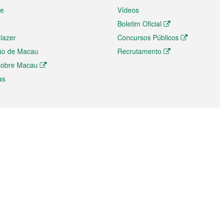
te
Vídeos
Boletim Oficial
 lazer
Concursos Públicos
ão de Macau
Recrutamento
 sobre Macau
as
ios e comércio
Directório
 e Investimento
Directório de Aplicações para T
o Comércio e Convenções em
Directório de Redes Sociais
Directório de Websites Temático
dades de Negócios e Serviços
Directório RSS
s
Descarregamento de impressos
ão dos Mercados