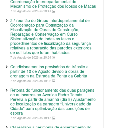
Coordenação Interdepartamental do
Mecanismo de Protecção dos Idosos de Macau
7 de Agosto de 2026 às 20:41
2.ª reunião do Grupo Interdepartamental de
Coordenação para Optimização da
Fiscalização de Obras de Construção,
Reparação e Conservação em Curso
Sistematização de todas as fases e
procedimentos de fiscalização da segurança
relativas a reparação das paredes exteriores
de edifícios que foram habitados
7 de Agosto de 2026 às 20:34
Condicionamentos provisórios de trânsito a
partir de 10 de Agosto devido a obras de
drenagem na Estrada da Ponta da Cabrita
7 de Agosto de 2026 às 19:02
Retoma do funcionamento das duas paragens
de autocarros na Avenida Padre Tomás
Pereira a partir de amanhã (dia 8) Ajustamento
de localização da paragem “Universidade da
Cidade” para optimização das condições de
espera
7 de Agosto de 2026 às 18:47
CB realizou a cerimónia de encerramento do