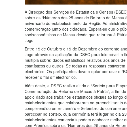
A Direcção dos Serviços de Estatística e Censos (DSE
sobre os “Números dos 25 anos de Retorno de Macau à Pá
aniversário do estabelecimento da Região Administrativ
comemoração junto dos cidadãos. Espera-se que o públ
socioeconómicos de Macau desde que retornou à Pátria,
Jogo.
Entre 15 de Outubro e 15 de Dezembro do corrente ano
Jogo através da aplicação da DSEC para telemóvel, a f
múltipla sobre: dados estatísticos relativos aos anos de
estatísticos ou outros. Se todas as respostas estiverem c
electrónico. Os participantes devem optar por usar o 
receber o “lai-si” electrónico.
Além deste, a DSEC realiza ainda o “Sorteio para Emp
Comemoração do Retorno de Macau à Pátria”, a fim de
apoio dado aos trabalhos estatísticos oficiais ao longo
estabelecimentos que colaboraram no preenchimento d
compreendido entre Janeiro e Setembro do corrente an
participar no sorteio, cuja cerimónia terá lugar no dia
estabelecimentos comerciais podem conhecer melhor os
com Prémios sobre os “Números dos 25 anos de Retorno