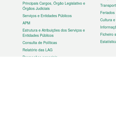
rodapé
Principais Cargos, Órgão Legislativo e
Transpor
Órgãos Judiciais
Feriados
Serviços e Entidades Públicos
Cultura e
APM
Informaç
Estrutura e Atribuições dos Serviços e
Ficheiro
Entidades Públicos
Estatístic
Consulta de Políticas
Relatório das LAG
Promoções especiais
Viagem
Negóc
Planear a sua viagem
Negócios
Descobrir Macau
Feiras d
Macau
Espectáculos e Entretenimento
Oportuni
Roteiro de Compras
das PME
Eventos e Festividades
Informaç