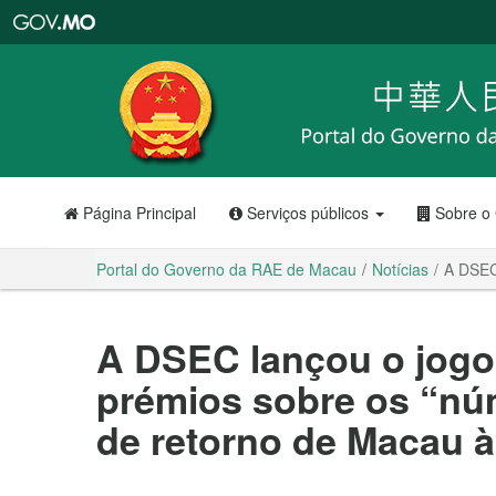
Portal
do
Governo
da
RAE
de
Macau
Página Principal
Serviços públicos
Sobre o
Portal do Governo da RAE de Macau
Notícias
A DSEC
A DSEC lançou o jogo
prémios sobre os “nú
de retorno de Macau à