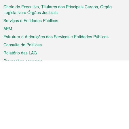
rodapé
Chefe do Executivo, Titulares dos Principais Cargos, Órgão
Legislativo e Órgãos Judiciais
Serviços e Entidades Públicos
APM
Estrutura e Atribuições dos Serviços e Entidades Públicos
Consulta de Políticas
Relatório das LAG
Promoções especiais
Sobre a RAEM
Tempo
Transporte
Feriados
Cultura e lazer
Informação de Macau
Ficheiro sobre Macau