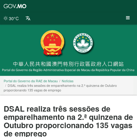
Portal
do
Governo
30°C
da
RAE
de
Macau
Portal do Governo da RAE de Macau
Notícias
DSAL realiza três sessões de emparelhamento na 2.ª quinzena de Outubro
proporcionando 135 vagas de emprego
DSAL realiza três sessões de
emparelhamento na 2.ª quinzena de
Outubro proporcionando 135 vagas
de emprego