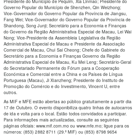
Presidente do Município de Pequim, Xia Linmao; Presidente do
Governo Popular do Município de Shenzhen, Qin Weizhong;
Vice-Governador do Governo Popular da Província de Jiangsu,
Fang Wei; Vice-Governador do Governo Popular da Província de
Shandong, Song Junji; Secretário para a Economia e Finanças
do Governo da Região Administrativa Especial de Macau, Lei Wai
Nong; Vice-Presidente da Assembleia Legislativa da Região
Administrativa Especial de Macau e Presidente da Associação
Comercial de Macau, Chui Sai Cheong; Chefe do Gabinete do
Secretário para a Economia e Finanças Governo da Região
Administrativa Especial de Macau, Ku Mei Leng; Secretário-Geral
do Secretariado Permanente do Fórum para a Cooperação
Económica e Comercial entre a China e os Países de Língua
Portuguesa (Macau), Ji Xianzheng; Presidente do Instituto de
Promoção do Comércio e do Investimento, Vincent U, entre
outros.
As MIF e MFE estão abertas ao público gratuitamente a partir dia
17 de Outubro. O evento disponibiliza quatro linhas de autocarros
de ida e volta para o local. Estão todos convidados a participar.
Para informações mais actualizadas, consulte as seguintes
páginas oficiais: www.mif.com.mo ou www.mfe.mo; ligue para os
números: (853) 2882 8711 (29.ª MIF) ou (853) 8798 9654