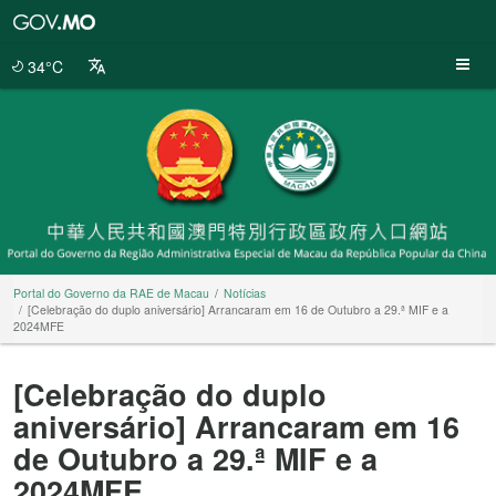
Portal
do
Governo
34°C
da
RAE
de
Macau
Portal do Governo da RAE de Macau
Notícias
[Celebração do duplo aniversário] Arrancaram em 16 de Outubro a 29.ª MIF e a
2024MFE
[Celebração do duplo
aniversário] Arrancaram em 16
de Outubro a 29.ª MIF e a
2024MFE