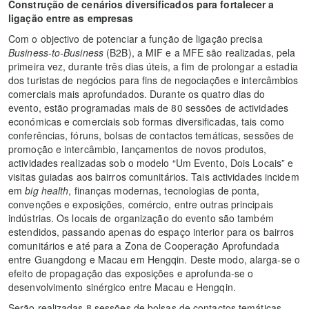
Construção de cenários diversificados para fortalecer a
ligação entre as empresas
Com o objectivo de potenciar a função de ligação precisa
Business-to-Business
(B2B), a MIF e a MFE são realizadas, pela
primeira vez, durante três dias úteis, a fim de prolongar a estadia
dos turistas de negócios para fins de negociações e intercâmbios
comerciais mais aprofundados. Durante os quatro dias do
evento, estão programadas mais de 80 sessões de actividades
económicas e comerciais sob formas diversificadas, tais como
conferências, fóruns, bolsas de contactos temáticas, sessões de
promoção e intercâmbio, lançamentos de novos produtos,
actividades realizadas sob o modelo “Um Evento, Dois Locais” e
visitas guiadas aos bairros comunitários. Tais actividades incidem
em
big health
, finanças modernas, tecnologias de ponta,
convenções e exposições, comércio, entre outras principais
indústrias. Os locais de organização do evento são também
estendidos, passando apenas do espaço interior para os bairros
comunitários e até para a Zona de Cooperação Aprofundada
entre Guangdong e Macau em Hengqin. Deste modo, alarga-se o
efeito de propagação das exposições e aprofunda-se o
desenvolvimento sinérgico entre Macau e Hengqin.
Serão realizadas 8 sessões de bolsas de contactos temáticas,