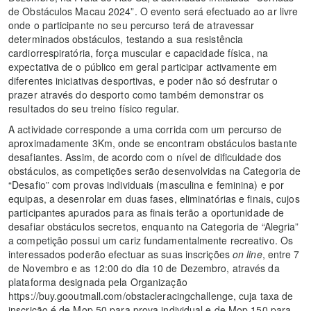
de Obstáculos Macau 2024”. O evento será efectuado ao ar livre
onde o participante no seu percurso terá de atravessar
determinados obstáculos, testando a sua resistência
cardiorrespiratória, força muscular e capacidade física, na
expectativa de o público em geral participar activamente em
diferentes iniciativas desportivas, e poder não só desfrutar o
prazer através do desporto como também demonstrar os
resultados do seu treino físico regular.
A actividade corresponde a uma corrida com um percurso de
aproximadamente 3Km, onde se encontram obstáculos bastante
desafiantes. Assim, de acordo com o nível de dificuldade dos
obstáculos, as competições serão desenvolvidas na Categoria de
“Desafio” com provas individuais (masculina e feminina) e por
equipas, a desenrolar em duas fases, eliminatórias e finais, cujos
participantes apurados para as finais terão a oportunidade de
desafiar obstáculos secretos, enquanto na Categoria de “Alegria”
a competição possui um cariz fundamentalmente recreativo. Os
interessados poderão efectuar as suas inscrições
on line
, entre 7
de Novembro e as 12:00 do dia 10 de Dezembro, através da
plataforma designada pela Organização
https://buy.gooutmall.com/obstacleracingchallenge, cuja taxa de
inscrição é de Mop 50 para prova individual e de Mop 150 para