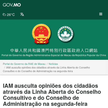
Portal
do
Governo
26°C
da
RAE
de
Macau
Portal do Governo da RAE de Macau
Notícias
IAM ausculta opiniões dos cidadãos através da Linha Aberta do Conselho
Consultivo e do Conselho de Administração na segunda-feira
IAM ausculta opiniões dos cidadãos
através da Linha Aberta do Conselho
Consultivo e do Conselho de
Administração na segunda-feira