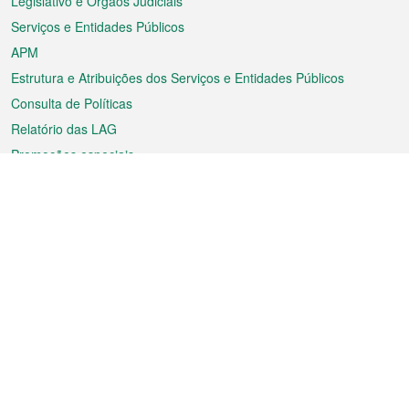
Legislativo e Órgãos Judiciais
Serviços e Entidades Públicos
APM
Estrutura e Atribuições dos Serviços e Entidades Públicos
Consulta de Políticas
Relatório das LAG
Promoções especiais
Sobre a RAEM
Tempo
Transporte
Feriados
Cultura e lazer
Informação de Macau
Ficheiro sobre Macau
Estatísticas