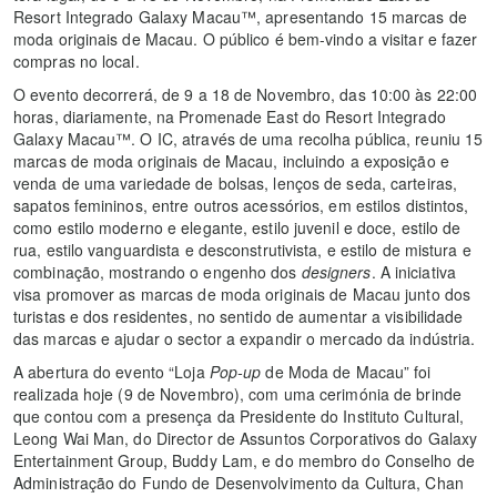
Resort Integrado Galaxy Macau™, apresentando 15 marcas de
moda originais de Macau. O público é bem-vindo a visitar e fazer
compras no local.
O evento decorrerá, de 9 a 18 de Novembro, das 10:00 às 22:00
horas, diariamente, na Promenade East do Resort Integrado
Galaxy Macau™. O IC, através de uma recolha pública, reuniu 15
marcas de moda originais de Macau, incluindo a exposição e
venda de uma variedade de bolsas, lenços de seda, carteiras,
sapatos femininos, entre outros acessórios, em estilos distintos,
como estilo moderno e elegante, estilo juvenil e doce, estilo de
rua, estilo vanguardista e desconstrutivista, e estilo de mistura e
combinação, mostrando o engenho dos
designers
. A iniciativa
visa promover as marcas de moda originais de Macau junto dos
turistas e dos residentes, no sentido de aumentar a visibilidade
das marcas e ajudar o sector a expandir o mercado da indústria.
A abertura do evento “Loja
Pop-up
de Moda de Macau” foi
realizada hoje (9 de Novembro), com uma cerimónia de brinde
que contou com a presença da Presidente do Instituto Cultural,
Leong Wai Man, do Director de Assuntos Corporativos do Galaxy
Entertainment Group, Buddy Lam, e do membro do Conselho de
Administração do Fundo de Desenvolvimento da Cultura, Chan