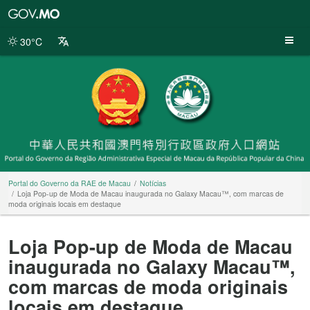
Portal
do
Governo
30°C
da
RAE
de
Macau
Portal do Governo da RAE de Macau
Notícias
Loja Pop-up de Moda de Macau inaugurada no Galaxy Macau™, com marcas de
moda originais locais em destaque
Loja Pop-up de Moda de Macau
inaugurada no Galaxy Macau™,
com marcas de moda originais
locais em destaque