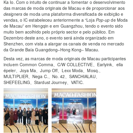
Ka Io. Com o intuito de continuar a fomentar o desenvolvimento
das marcas de moda originais de Macau e de proporcionar aos
designers
de moda uma plataforma diversificada de exibição e
vendas, o IC estabeleceu anteriormente a “Loja
Pop-up
de Moda
de Macau” em Hengqin e em Guangzhou, tendo o evento sido
muito bem acolhido pelo próprio sector e pelo público. Em
Dezembro deste ano, o evento será ainda organizado em
Shenzhen, com vista a alargar os canais de venda no mercado
da Grande Baía Guangdong–Hong Kong– Macau.
Desta vez, as marcas de moda originais de Macau participantes
incluem Common Comma、C/W COLLECTIVE、Earlyink、ella
épeler、Joya Ma、Jump Off、Lexx Moda、Mosq.、
MULTIPLIER、Nega C.、No. 42、SANCHIALAU、
SHEFEELING、Stardust Journey、VATIC.