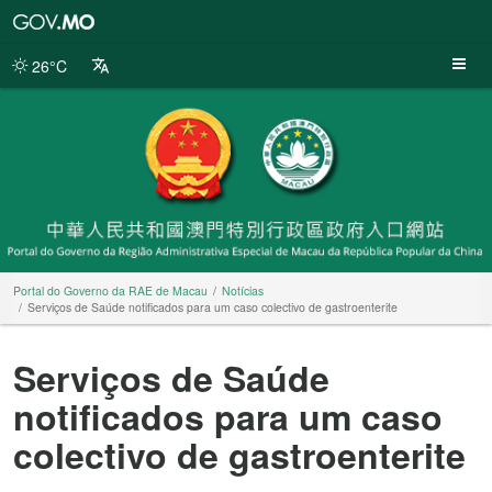
Portal
do
Governo
26°C
da
RAE
de
Macau
Portal do Governo da RAE de Macau
Notícias
Serviços de Saúde notificados para um caso colectivo de gastroenterite
Serviços de Saúde
notificados para um caso
colectivo de gastroenterite