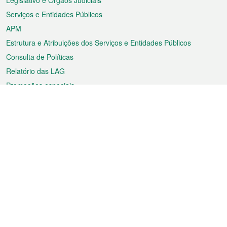
Legislativo e Órgãos Judiciais
Serviços e Entidades Públicos
APM
Estrutura e Atribuições dos Serviços e Entidades Públicos
Consulta de Políticas
Relatório das LAG
Promoções especiais
Sobre a RAEM
Tempo
Transporte
Feriados
Cultura e lazer
Informação de Macau
Ficheiro sobre Macau
Estatísticas