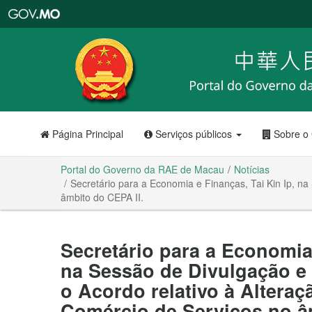
Portal
do
Governo
da
RAE
de
Macau
Página Principal
Serviços públicos
Sobre o
Portal do Governo da RAE de Macau
Notícias
Secretário para a Economia e Finanças, Tai Kin Ip, n
âmbito do CEPA II.
Secretário para a Economia 
na Sessão de Divulgação e
o Acordo relativo à Altera
Comércio de Serviços no â