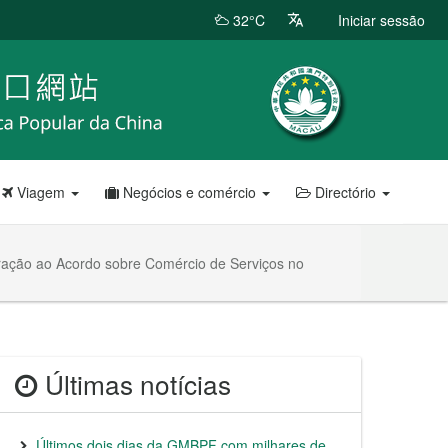
32°C
Iniciar sessão
Viagem
Negócios e comércio
Directório
teração ao Acordo sobre Comércio de Serviços no
Últimas notícias
Últimos dois dias da GMBPF com milhares de