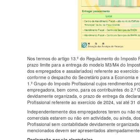
Nos termos do artigo 13.º do Regulamento do Imposto Pr
prazo limite para a entrega do modelo M3/M4 do Imposto
dos empregados e assalariados) referente ao exercício 
conforme o despacho do Secretário para a Economia e F
1.º Grupo do Imposto Profissional cujos rendimentos 
empregadora, bem como, para os contribuintes do 2.º G
devidamente organizada, o prazo de entrega da decla
Profissional referente ao exercício de 2024, vai até 31 
Independentemente dos empregadores terem ou não rec
comerciais estarem ou não em actividade, ou ainda, dos
Profissional sem contabilidade devidamente organizad
mencionados devem ser apresentados atempadamente, s
Declaração por via electrónica