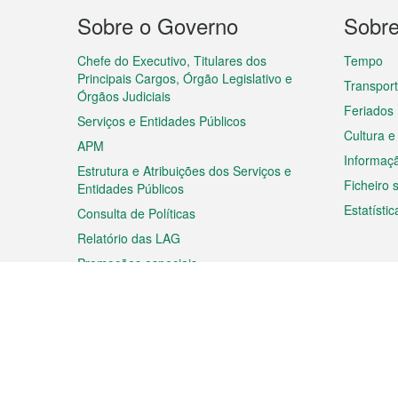
Menu
Sobre o Governo
Sobr
do
rodapé
Chefe do Executivo, Titulares dos
Tempo
Principais Cargos, Órgão Legislativo e
Transpor
Órgãos Judiciais
Feriados
Serviços e Entidades Públicos
Cultura e
APM
Informaç
Estrutura e Atribuições dos Serviços e
Ficheiro
Entidades Públicos
Estatístic
Consulta de Políticas
Relatório das LAG
Promoções especiais
Viagem
Negóc
Planear a sua viagem
Negócios
Descobrir Macau
Feiras d
Macau
Espectáculos e Entretenimento