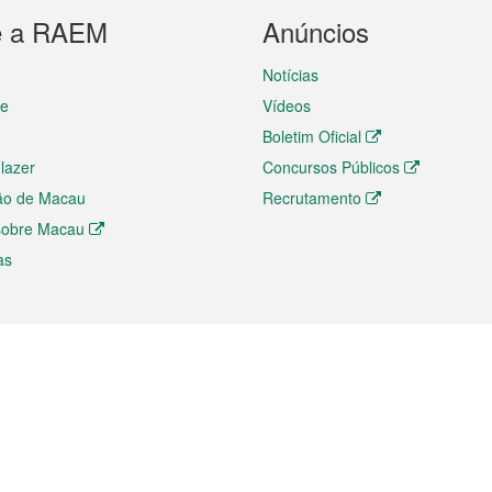
e a RAEM
Anúncios
Notícias
te
Vídeos
Boletim Oficial
 lazer
Concursos Públicos
ão de Macau
Recrutamento
 sobre Macau
as
ios e comércio
Directório
 e Investimento
Directório de Aplicações para T
o Comércio e Convenções em
Directório de Redes Sociais
Directório de Websites Temático