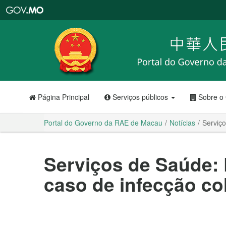
Portal
do
Governo
da
RAE
de
Macau
Página Principal
Serviços públicos
Sobre o
Portal do Governo da RAE de Macau
Notícias
Serviço
Serviços de Saúde: 
caso de infecção col