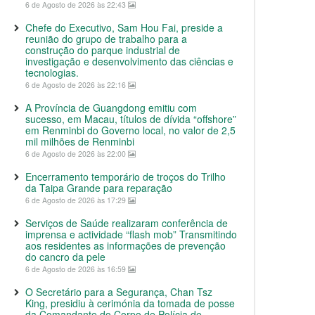
6 de Agosto de 2026 às 22:43
Chefe do Executivo, Sam Hou Fai, preside a
reunião do grupo de trabalho para a
construção do parque industrial de
investigação e desenvolvimento das ciências e
tecnologias.
6 de Agosto de 2026 às 22:16
A Província de Guangdong emitiu com
sucesso, em Macau, títulos de dívida “offshore”
em Renminbi do Governo local, no valor de 2,5
mil milhões de Renminbi
6 de Agosto de 2026 às 22:00
Encerramento temporário de troços do Trilho
da Taipa Grande para reparação
6 de Agosto de 2026 às 17:29
Serviços de Saúde realizaram conferência de
imprensa e actividade “flash mob” Transmitindo
aos residentes as informações de prevenção
do cancro da pele
6 de Agosto de 2026 às 16:59
O Secretário para a Segurança, Chan Tsz
King, presidiu à cerimónia da tomada de posse
da Comandante do Corpo de Polícia de