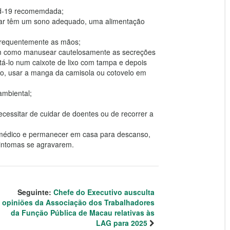
id-19 recomemdada;
iar têm um sono adequado, uma alimentação
 frequentemente as mãos;
 bem como manusear cautelosamente as secreções
tá-lo num caixote de lixo com tampa e depois
ço, usar a manga da camisola ou cotovelo em
ambiental;
cessitar de cuidar de doentes ou de recorrer a
m médico e permanecer em casa para descanso,
intomas se agravarem.
Seguinte:
Chefe do Executivo ausculta
opiniões da Associação dos Trabalhadores
da Função Pública de Macau relativas às
LAG para 2025