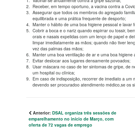
Vacinar-se anualmente contra a gripe sazonal;
Receber, em tempo oportuno, a vacina contra a Cov
Assegurar que todos os membros do agregado famil
equilibrada e uma prática frequente de desporto;
Manter o hábito de uma boa higiene pessoal e lavar
Cobrir a boca e o nariz quando espirrar ou tossir,
orais e nasais expelidas com um lenço de papel e dei
limpar imediatamente as mãos; quando não tiver len
vez das palmas das mãos;
Manter uma boa ventilação de ar e uma boa higiene 
Evitar deslocar aos lugares densamente povoados;
Usar máscara no caso de ter sintomas de gripe, de ne
um hospital ou clínica;
Em caso de indisposição, recorrer de imediato a u
devendo ser procuradoo atendimento médico,se os s
Anterior:
DSAL organiza três sessões de
emparelhamento no início de Março, com
oferta de 72 vagas de emprego