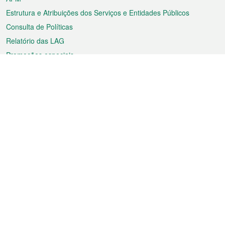
Estrutura e Atribuições dos Serviços e Entidades Públicos
Consulta de Políticas
Relatório das LAG
Promoções especiais
Sobre a RAEM
Tempo
Transporte
Feriados
Cultura e lazer
Informação de Macau
Ficheiro sobre Macau
Estatísticas
Anúncios