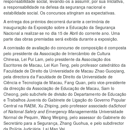
responsabilidade social, levando-os a assumir, por sua iniciativa,
a responsabilidade na defesa da segurança nacional e
estabilidade social. Os concursos atingiram as expectativas.
A entrega dos prémios decorrerá durante a cerimónia de
inauguração da Exposição sobre a Educação da Segurança
Nacional a realizar-se no dia 15 de Abril do corrente ano. Uma
parte das obras premiadas será exibida durante a exposição.
A comissão de avaliação do concurso de composição é composta
pelo presidente da Associação de Intercâmbio de Cultura
Chinesa, Lei Pui Lam, pelo presidente da Associação dos
Escritores de Macau, Lei Kun Teng, pelo professor catedrático da
Faculdade de Direito da Universidade de Macau Zhao Guoqiang,
pela directora da Faculdade de Direito da Universidade de
Ciência e Tecnologia de Macau, Fang Quan, pelo vice-presidente
da direcção da Associação de Educação de Macau, Sam Io
Cheong, pelo subchefe de divisão do Departamento de Educação
e Trabalhos Juvenis do Gabinete de Ligação do Governo Popular
Central na RAEM, Xu Zhiping, pelo professor associado da
School
of National Safety and Emergency Management
da Universidade
Normal de Pequim, Wang Weiping, pelo assessor do Gabinete do
Secretário para a Segurança, Zhang Guohua, e pelo subdirector
da Polícia Judiciária, Lai Man Vai.