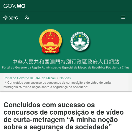
Portal
do
Governo
32°C
da
RAE
de
Macau
Portal do Governo da RAE de Macau
Notícias
Concluídos com sucesso os concursos de composição e de vídeo de curta-
metragem “A minha noção sobre a segurança da sociedade”
Concluídos com sucesso os
concursos de composição e de vídeo
de curta-metragem “A minha noção
sobre a segurança da sociedade”