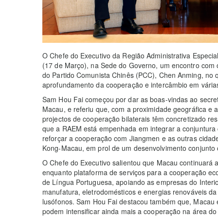
O Chefe do Executivo da Região Administrativa Especi
(17 de Março), na Sede do Governo, um encontro com o
do Partido Comunista Chinês (PCC), Chen Anming, no q
aprofundamento da cooperação e intercâmbio em vária
Sam Hou Fai começou por dar as boas-vindas ao secret
Macau, e referiu que, com a proximidade geográfica e a
projectos de cooperação bilaterais têm concretizado res
que a RAEM está empenhada em integrar a conjuntura 
reforçar a cooperação com Jiangmen e as outras cida
Kong-Macau, em prol de um desenvolvimento conjunto
O Chefe do Executivo salientou que Macau continuará
enquanto plataforma de serviços para a cooperação eco
de Língua Portuguesa, apoiando as empresas do Interi
manufatura, eletrodomésticos e energias renováveis d
lusófonos. Sam Hou Fai destacou também que, Macau 
podem intensificar ainda mais a cooperação na área do 