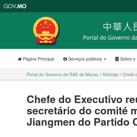
Portal
do
Governo
da
RAE
de
Macau
Página Principal
Serviços públicos
Sobre o
Portal do Governo da RAE de Macau
Notícias
Chefe 
Chefe do Executivo r
secretário do comité 
Jiangmen do Partido 