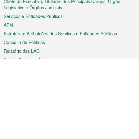
rodapé
Chefe do Executivo, Titulares dos Principais Cargos, Órgão
Legislativo e Órgãos Judiciais
Serviços e Entidades Públicos
APM
Estrutura e Atribuições dos Serviços e Entidades Públicos
Consulta de Políticas
Relatório das LAG
Promoções especiais
Sobre a RAEM
Tempo
Transporte
Feriados
Cultura e lazer
Informação de Macau
Ficheiro sobre Macau