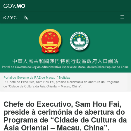
Portal
do
Governo
30°C
da
RAE
de
Macau
Portal do Governo da RAE de Macau
Notícias
Chefe do Executivo, Sam Hou Fai, preside à cerimónia de abertura do Programa
de “Cidade de Cultura da Ásia Oriental – Macau, China”.
Chefe do Executivo, Sam Hou Fai,
preside à cerimónia de abertura do
Programa de “Cidade de Cultura da
Ásia Oriental – Macau, China”.