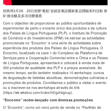
招商局3月28、29日首辦“葡點”促銷及葡語國家產品體驗系列活動 推
$1換佳釀及多項消費優惠
Com o objectivo de proporcionar ao público oportunidades de
experimentar de perto o encanto único dos produtos e da cultura
dos Países de Língua Portuguesa (PLP), o Instituto de Promoção
do Comércio e do Investimento (IPIM) irá estrear as actividades
promocionais no “Encontro” e uma série de actividades sobre
experiência dos produtos dos Países de Língua Portuguesa. O
Encontro, localizado na cave 1 do Complexo da Plataforma de
Serviços para a Cooperação Comercial entre a China e os Países
de Língua Portuguesa, apresentará e colocará à venda mais de
350 produtos de qualidade dos PLP e a preços acessíveis. Ao
mesmo tempo, serão também realizados 10
workshops
, cursos
de degustação de bebidas alcoólicas, demonstrações culinárias e
promoções de produtos. Convidamos o público a visitar o evento
ou a inscrever-se nos
workshops
através do link
(https://wk.wkebcc.com/index/h5/gzfsignup).
“Encontro” recém-lançado com diversas promoções
O “Encontro”, como um novo ponto de venda no “Pavilhão de