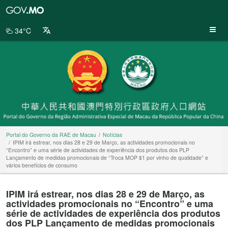
Portal
do
Governo
34°C
da
RAE
de
Macau
Portal do Governo da RAE de Macau
Notícias
IPIM irá estrear, nos dias 28 e 29 de Março, as actividades promocionais no
“Encontro” e uma série de actividades de experiência dos produtos dos PLP
Lançamento de medidas promocionais de “Troca MOP $1 por vinho de qualidade” e
vários benefícios de consumo
IPIM irá estrear, nos dias 28 e 29 de Março, as
actividades promocionais no “Encontro” e uma
série de actividades de experiência dos produtos
dos PLP Lançamento de medidas promocionais