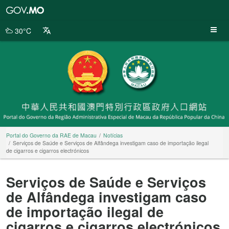
Portal
do
Governo
30°C
da
RAE
de
Macau
Portal do Governo da RAE de Macau
Notícias
Serviços de Saúde e Serviços de Alfândega investigam caso de importação ilegal
de cigarros e cigarros electrónicos
Serviços de Saúde e Serviços
de Alfândega investigam caso
de importação ilegal de
cigarros e cigarros electrónicos