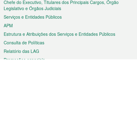
rodapé
Chefe do Executivo, Titulares dos Principais Cargos, Órgão
Legislativo e Órgãos Judiciais
Serviços e Entidades Públicos
APM
Estrutura e Atribuições dos Serviços e Entidades Públicos
Consulta de Políticas
Relatório das LAG
Promoções especiais
Sobre a RAEM
Tempo
Transporte
Feriados
Cultura e lazer
Informação de Macau
Ficheiro sobre Macau