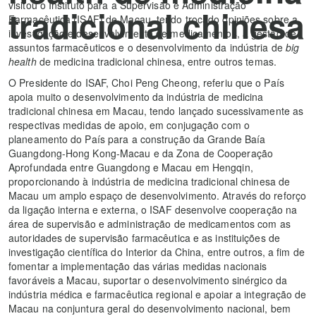
visitou o Instituto para a Supervisão e Administração
tradicional chinesa
Farmacêutica (ISAF) de Macau, tendo trocado opiniões sobre a
investigação e desenvolvimento de medicamentos, a gestão de
assuntos farmacêuticos e o desenvolvimento da indústria de
big
health
de medicina tradicional chinesa, entre outros temas.
O Presidente do ISAF, Choi Peng Cheong, referiu que o País
apoia muito o desenvolvimento da indústria de medicina
tradicional chinesa em Macau, tendo lançado sucessivamente as
respectivas medidas de apoio, em conjugação com o
planeamento do País para a construção da Grande Baía
Guangdong-Hong Kong-Macau e da Zona de Cooperação
Aprofundada entre Guangdong e Macau em Hengqin,
proporcionando à indústria de medicina tradicional chinesa de
Macau um amplo espaço de desenvolvimento. Através do reforço
da ligação interna e externa, o ISAF desenvolve cooperação na
área de supervisão e administração de medicamentos com as
autoridades de supervisão farmacêutica e as instituições de
investigação científica do Interior da China, entre outros, a fim de
fomentar a implementação das várias medidas nacionais
favoráveis a Macau, suportar o desenvolvimento sinérgico da
indústria médica e farmacêutica regional e apoiar a integração de
Macau na conjuntura geral do desenvolvimento nacional, bem