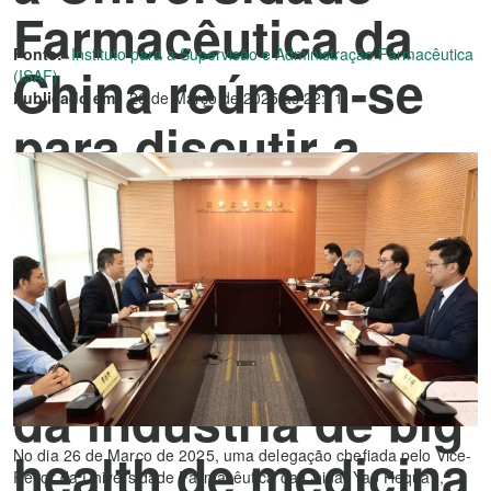
Farmacêutica da
Fonte:
Instituto para a Supervisão e Administração Farmacêutica
China reúnem-se
(ISAF)
Publicado em:
26 de Março de 2025 às 22:11
para discutir a
cooperação, com
vista a promover o
desenvolvimento
de alta qualidade
da indústria de big
health de medicina
No dia 26 de Março de 2025, uma delegação chefiada pelo Vice-
Reitor da Universidade Farmacêutica da China, Yao Hequan,