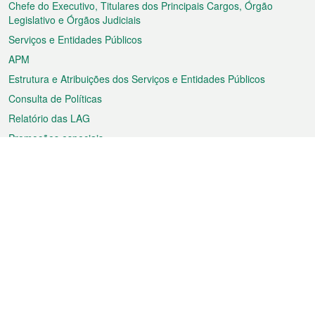
rodapé
Chefe do Executivo, Titulares dos Principais Cargos, Órgão
Legislativo e Órgãos Judiciais
Serviços e Entidades Públicos
APM
Estrutura e Atribuições dos Serviços e Entidades Públicos
Consulta de Políticas
Relatório das LAG
Promoções especiais
Sobre a RAEM
Tempo
Transporte
Feriados
Cultura e lazer
Informação de Macau
Ficheiro sobre Macau