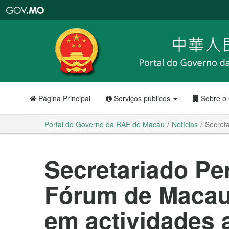
Portal
do
Governo
da
RAE
de
Macau
Página Principal
Serviços públicos
Sobre o
Portal do Governo da RAE de Macau
Notícias
Secret
Secretariado P
Fórum de Macau
em actividades 