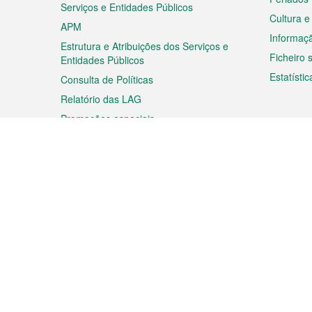
Serviços e Entidades Públicos
Cultura e
APM
Informaç
Estrutura e Atribuições dos Serviços e
Ficheiro
Entidades Públicos
Estatístic
Consulta de Políticas
Relatório das LAG
Promoções especiais
Viagem
Negóc
Planear a sua viagem
Negócios
Descobrir Macau
Feiras d
Macau
Espectáculos e Entretenimento
Oportuni
Roteiro de Compras
das PME
Eventos e Festividades
Informaç
Proprieda