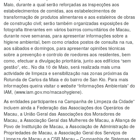
Maio, durante a qual serão reforçadas as inspecções aos
estabelecimentos de comidas, aos estabelecimentos de
transformação de produtos alimentares e aos estaleiros de obras
de construção civil; serão também organizadas exposições de
fotografia itinerantes em vários bairros comunitários de Macau,
durante nove semanas, para apresentar informações sobre a
higiene ambiental, bem como criados postos de consulta na rua,
aos sábados e domingos, para apresentar opiniões técnicas
sobre a prevenção e controlo de roedores aos residentes, bem
como, efectuar a divulgação prioritária, junto aos edifícios “sem
gestão”, etc.. No dia 10 de Maio, será realizada mais uma
actividade de limpeza e sensibilização nas zonas próximas da
Rotunda de Carlos da Maia e do bairro de San Kio. Para mais
informações queira visitar o
website
“Informações Ambientais” do
IAM, (www.iam.gov.mo/macaohygiene).
As entidades participantes na Campanha de Limpeza da Cidade”
incluem ainda a Federação das Associações dos Operários de
Macau, a União Geral das Associações dos Moradores de
Macau, a Associação Geral das Mulheres de Macau, a Aliança de
Povo de Instituição de Macau, a Associação de Administração de
Propriedades de Macau, a Associação Geral dos Serviços de
Limpeza de Macau e a CSR Macau – Companhia de Sistemas de