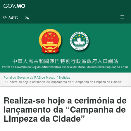
Portal
do
Governo
34°C
da
RAE
de
Macau
Portal do Governo da RAE de Macau
Notícias
Realiza-se hoje a cerimónia de lançamento da “Campanha de Limpeza da Cidade”
Realiza-se hoje a cerimónia de
lançamento da “Campanha de
Limpeza da Cidade”