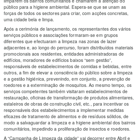
limparem os bairros comunitários e chamarem a atenção do
público para a higiene ambiental. Espera-se que se unam as
forças de todos os sectores para criar, com acções concretas,
uma cidade bela e limpa.
Após a cerimónia de lançamento, os representantes dos vários
serviços públicos e associações formaram-se em grupos
diferentes que efectuaram a limpeza nas zonas de lazer
adjacentes e, ao longo do percurso, foram distribuídos materiais
promocionais aos residentes, entidades administradoras de
edifícios, moradores de edifícios baixos “sem gestão”,
responsáveis de estabelecimentos de comidas e bebidas, entre
outros, a fim de elevar a consciência do público sobre a limpeza
e a gestão higiénica, prevenindo, em conjunto, a prevenção de
roedores e a exterminação de mosquitos. Ao mesmo tempo, os
serviços competentes também visitaram estabelecimentos de
restauração, oficinas de transformação de produtos alimentares,
estaleiros de obras de construção civil, etc., para incentivar os
responsáveis dos estabelecimentos a implementar medidas
eficazes de tratamento de alimentos e de resíduos sólidos, de
modo a salvaguardar a limpeza e a higiene ambiental dos bairros
comunitários, impedindo a proliferação de insectos e roedores.
A “Campanha de Limpeza da cidade” vai decorrer entre Abril e