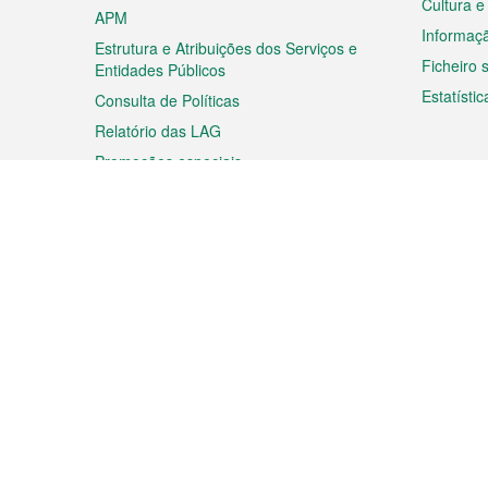
Cultura e
APM
Informaç
Estrutura e Atribuições dos Serviços e
Ficheiro
Entidades Públicos
Estatístic
Consulta de Políticas
Relatório das LAG
Promoções especiais
Viagem
Negóc
Planear a sua viagem
Negócios
Descobrir Macau
Feiras d
Macau
Espectáculos e Entretenimento
Oportuni
Roteiro de Compras
das PME
Eventos e Festividades
Informaç
Proprieda