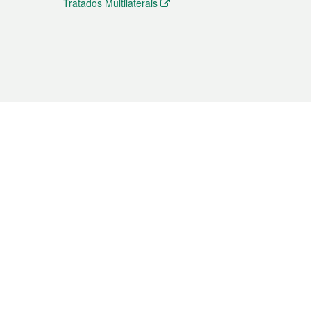
Tratados Multilaterais
elemóvel
s