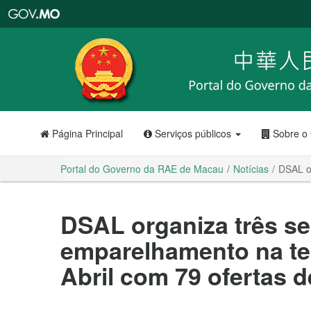
Portal
do
Governo
da
RAE
de
Macau
Página Principal
Serviços públicos
Sobre o
Portal do Governo da RAE de Macau
Notícias
DSAL o
DSAL organiza três s
emparelhamento na te
Abril com 79 ofertas 