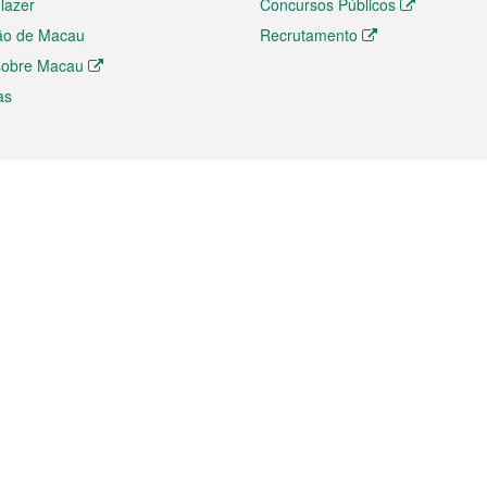
 lazer
Concursos Públicos
ão de Macau
Recrutamento
 sobre Macau
as
ios e comércio
Directório
 e Investimento
Directório de Aplicações para T
o Comércio e Convenções em
Directório de Redes Sociais
Directório de Websites Temático
dades de Negócios e Serviços
Directório RSS
s
Descarregamento de impressos
ão dos Mercados
de Intelectual