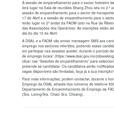
A sessão de emparelhamento para o sector hoteleiro da
terá lugar na Sala de reuniões Shang Zhou sita no 2.º
sessão de emparelhamento para o sector de transportes
17 de Abril e a sessão de emparelhamento para o secto
terão lugar no 2º andar da FAOM (sito na Rua da Ribeir
das Associações dos Operários). As inscrições estão ab
dia do dia 15 de Abril.
A DSAL e a FAOM vão enviar mensagem SMS aos candid
emprego nos sectores referidos, podendo esses candid
em participar nas sessões aceder, durante o período de i
de emprego locais” (https://www.dsal.gov.mo/jobseekin
clicar nas “Sessões de emparelhamento” para seleccion
pretende se candidatar. Os candidatos serão notificado
vagas disponíveis são limitadas, faça já a sua inscrição!
Para mais informações, podem contactar, durante o hor
Emprego da DSAL através dos números de telefone 839
Departamento de Encaminhamento de Emprego da FAOM
(Sra. Leong/Sra. Chao/ Sra. Cheang).