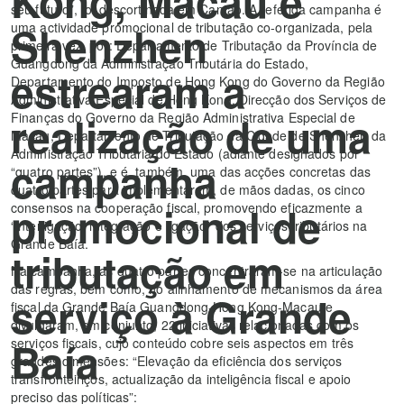
Kong, Macau e
seu futuro”, foi descortinada em Cantão. A referida campanha é
Shenzhen
uma actividade promocional de tributação co-organizada, pela
primeira vez, por: Departamento de Tributação da Província de
Guangdong da Administração Tributária do Estado,
estrearam a
Departamento do Imposto de Hong Kong do Governo da Região
Administrativa Especial de Hong Kong, Direcção dos Serviços de
realização de uma
Finanças do Governo da Região Administrativa Especial de
Macau, Departamento de Tributação da Cidade de Shenzhen da
Administração Tributária do Estado (adiante designados por
campanha
“quatro partes”), e é, também, uma das acções concretas das
quatro partes para implementarem, de mãos dadas, os cinco
promocional de
consensos na cooperação fiscal, promovendo eficazmente a
“interligação, integração e ligação” dos serviços tributários na
Grande Baía.
tributação em
Na campanha, as quatro partes concentraram-se na articulação
das regras, bem como, no alinhamento de mecanismos da área
serviço à Grande
fiscal da Grande Baía Guangdong-Hong Kong-Macau e
divulgaram, em conjunto, 22 iniciativas relacionadas com os
Baía
serviços fiscais, cujo conteúdo cobre seis aspectos em três
grandes dimensões: “Elevação da eficiência dos serviços
transfronteiriços, actualização da inteligência fiscal e apoio
preciso das políticas”: