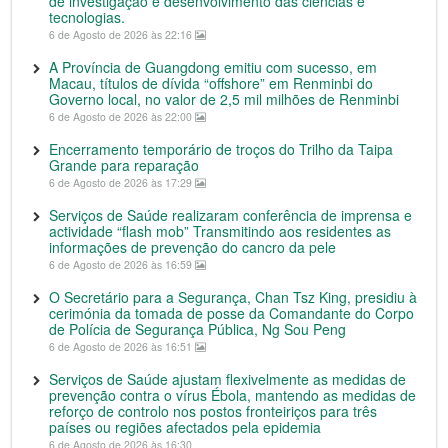
de investigação e desenvolvimento das ciências e
tecnologias.
6 de Agosto de 2026 às 22:16
A Província de Guangdong emitiu com sucesso, em
Macau, títulos de dívida “offshore” em Renminbi do
Governo local, no valor de 2,5 mil milhões de Renminbi
6 de Agosto de 2026 às 22:00
Encerramento temporário de troços do Trilho da Taipa
Grande para reparação
6 de Agosto de 2026 às 17:29
Serviços de Saúde realizaram conferência de imprensa e
actividade “flash mob” Transmitindo aos residentes as
informações de prevenção do cancro da pele
6 de Agosto de 2026 às 16:59
O Secretário para a Segurança, Chan Tsz King, presidiu à
cerimónia da tomada de posse da Comandante do Corpo
de Polícia de Segurança Pública, Ng Sou Peng
6 de Agosto de 2026 às 16:51
Serviços de Saúde ajustam flexivelmente as medidas de
prevenção contra o vírus Ébola, mantendo as medidas de
reforço de controlo nos postos fronteiriços para três
países ou regiões afectados pela epidemia
6 de Agosto de 2026 às 16:30