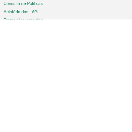
Consulta de Políticas
Relatório das LAG
Promoções especiais
Sobre a RAEM
Tempo
Transporte
Feriados
Cultura e lazer
Informação de Macau
Ficheiro sobre Macau
Estatísticas
Anúncios
Notícias
Vídeos