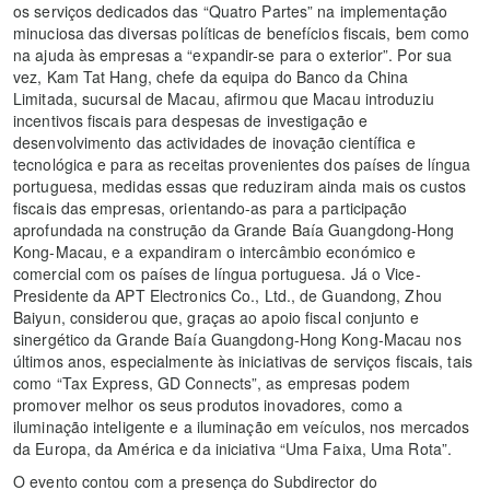
os serviços dedicados das “Quatro Partes” na implementação
minuciosa das diversas políticas de benefícios fiscais, bem como
na ajuda às empresas a “expandir-se para o exterior”. Por sua
vez, Kam Tat Hang, chefe da equipa do Banco da China
Limitada, sucursal de Macau, afirmou que Macau introduziu
incentivos fiscais para despesas de investigação e
desenvolvimento das actividades de inovação científica e
tecnológica e para as receitas provenientes dos países de língua
portuguesa, medidas essas que reduziram ainda mais os custos
fiscais das empresas, orientando-as para a participação
aprofundada na construção da Grande Baía Guangdong-Hong
Kong-Macau, e a expandiram o intercâmbio económico e
comercial com os países de língua portuguesa. Já o Vice-
Presidente da APT Electronics Co., Ltd., de Guandong, Zhou
Baiyun, considerou que, graças ao apoio fiscal conjunto e
sinergético da Grande Baía Guangdong-Hong Kong-Macau nos
últimos anos, especialmente às iniciativas de serviços fiscais, tais
como “Tax Express, GD Connects”, as empresas podem
promover melhor os seus produtos inovadores, como a
iluminação inteligente e a iluminação em veículos, nos mercados
da Europa, da América e da iniciativa “Uma Faixa, Uma Rota”.
O evento contou com a presença do Subdirector do