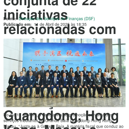
iniciativas
Fonte:
Direcção dos Serviços de Finanças (DSF)
relacionadas com
Publicado em:
11 de Abril de 2025 às 18:35
serviços fiscais
em seis
quadrantes】 Os
Departamentos de
Tributação de
Guangdong, Hong
No dia 10 de Abril, a campanha de promoção conjunta dos
serviços tributários da Grande Baía Guandong-Hong Kong-
Macau, “Junta-se à Grande Baía. A matéria fiscal que conduz ao