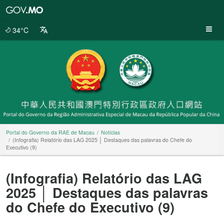
Portal
do
Governo
34°C
da
RAE
de
Macau
Portal do Governo da RAE de Macau
Notícias
(Infografia) Relatório das LAG 2025 │ Destaques das palavras do Chefe do
Executivo (9)
(Infografia) Relatório das LAG
2025 │ Destaques das palavras
do Chefe do Executivo (9)