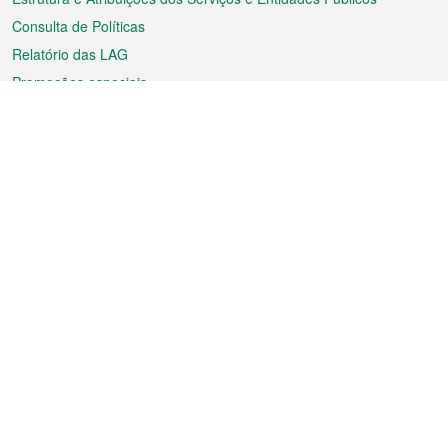
Consulta de Políticas
Relatório das LAG
Promoções especiais
Sobre a RAEM
Tempo
Transporte
Feriados
Cultura e lazer
Informação de Macau
Ficheiro sobre Macau
Estatísticas
Anúncios
Notícias