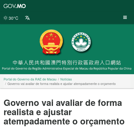
Portal
do
Governo
30°C
da
RAE
de
Macau
Portal do Governo da RAE de Macau
Notícias
Governo vai avaliar de forma realista e ajustar atempadamente o orçamento
Governo vai avaliar de forma
realista e ajustar
atempadamente o orçamento