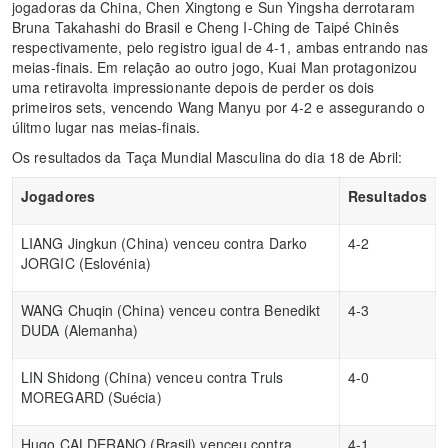
jogadoras da China, Chen Xingtong e Sun Yingsha derrotaram
Bruna Takahashi do Brasil e Cheng I-Ching de Taipé Chinês
respectivamente, pelo registro igual de 4-1, ambas entrando nas
meias-finais. Em relação ao outro jogo, Kuai Man protagonizou
uma retiravolta impressionante depois de perder os dois
primeiros sets, vencendo Wang Manyu por 4-2 e assegurando o
úlitmo lugar nas meias-finais.
Os resultados da Taça Mundial Masculina do dia 18 de Abril:
Jogadores
Resultados
LIANG Jingkun (China) venceu contra Darko
4-2
JORGIC (Eslovénia)
WANG Chuqin (China) venceu contra Benedikt
4-3
DUDA (Alemanha)
LIN Shidong (China) venceu contra Truls
4-0
MOREGARD (Suécia)
Hugo CALDERANO (Brasil) venceu contra
4-1