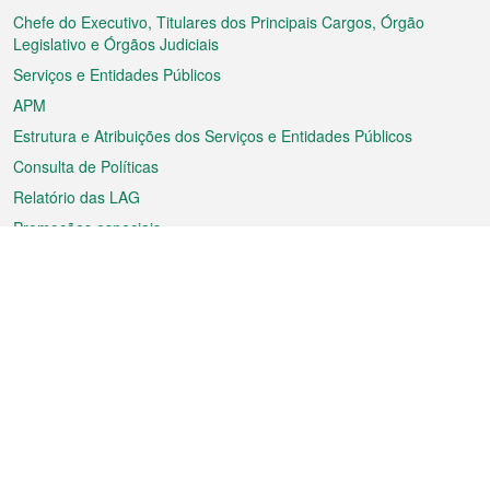
rodapé
Chefe do Executivo, Titulares dos Principais Cargos, Órgão
Legislativo e Órgãos Judiciais
Serviços e Entidades Públicos
APM
Estrutura e Atribuições dos Serviços e Entidades Públicos
Consulta de Políticas
Relatório das LAG
Promoções especiais
Sobre a RAEM
Tempo
Transporte
Feriados
Cultura e lazer
Informação de Macau
Ficheiro sobre Macau