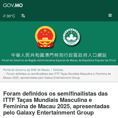
Portal
do
Governo
30°C
da
RAE
de
Macau
Portal do Governo da RAE de Macau
Notícias
Foram definidos os semifinailistas das ITTF Taças Mundiais Masculina e Feminina de
Macau 2025, apresentadas pelo Galaxy Entertainment Group
Foram definidos os semifinailistas das
ITTF Taças Mundiais Masculina e
Feminina de Macau 2025, apresentadas
pelo Galaxy Entertainment Group