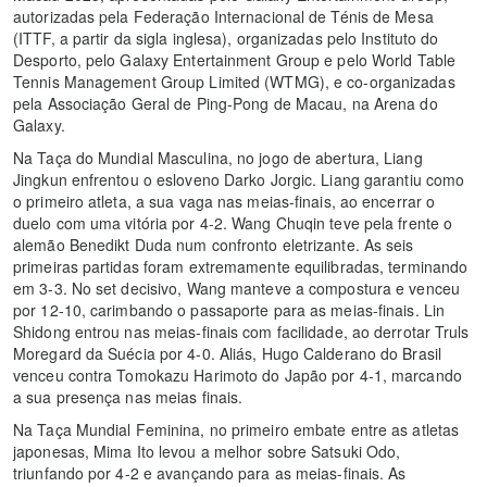
autorizadas pela Federação Internacional de Ténis de Mesa
(ITTF, a partir da sigla inglesa), organizadas pelo Instituto do
Desporto, pelo Galaxy Entertainment Group e pelo World Table
Tennis Management Group Limited (WTMG), e co-organizadas
pela Associação Geral de Ping-Pong de Macau, na Arena do
Galaxy.
Na Taça do Mundial Masculina, no jogo de abertura, Liang
Jingkun enfrentou o esloveno Darko Jorgic. Liang garantiu como
o primeiro atleta, a sua vaga nas meias-finais, ao encerrar o
duelo com uma vitória por 4-2. Wang Chuqin teve pela frente o
alemão Benedikt Duda num confronto eletrizante. As seis
primeiras partidas foram extremamente equilibradas, terminando
em 3-3. No set decisivo, Wang manteve a compostura e venceu
por 12-10, carimbando o passaporte para as meias-finais. Lin
Shidong entrou nas meias-finais com facilidade, ao derrotar Truls
Moregard da Suécia por 4-0. Aliás, Hugo Calderano do Brasil
venceu contra Tomokazu Harimoto do Japão por 4-1, marcando
a sua presença nas meias finais.
Na Taça Mundial Feminina, no primeiro embate entre as atletas
japonesas, Mima Ito levou a melhor sobre Satsuki Odo,
triunfando por 4-2 e avançando para as meias-finais. As