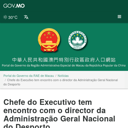
Portal
do
Governo
30°C
da
RAE
de
Macau
Portal do Governo da RAE de Macau
Notícias
Chefe do Executivo tem encontro com o director da Administração Geral Nacional
do Desporto
Chefe do Executivo tem
encontro com o director da
Administração Geral Nacional
do Desporto