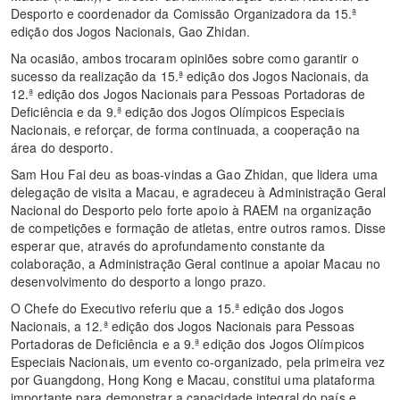
Desporto e coordenador da Comissão Organizadora da 15.ª
edição dos Jogos Nacionais, Gao Zhidan.
Na ocasião, ambos trocaram opiniões sobre como garantir o
sucesso da realização da 15.ª edição dos Jogos Nacionais, da
12.ª edição dos Jogos Nacionais para Pessoas Portadoras de
Deficiência e da 9.ª edição dos Jogos Olímpicos Especiais
Nacionais, e reforçar, de forma continuada, a cooperação na
área do desporto.
Sam Hou Fai deu as boas-vindas a Gao Zhidan, que lidera uma
delegação de visita a Macau, e agradeceu à Administração Geral
Nacional do Desporto pelo forte apoio à RAEM na organização
de competições e formação de atletas, entre outros ramos. Disse
esperar que, através do aprofundamento constante da
colaboração, a Administração Geral continue a apoiar Macau no
desenvolvimento do desporto a longo prazo.
O Chefe do Executivo referiu que a 15.ª edição dos Jogos
Nacionais, a 12.ª edição dos Jogos Nacionais para Pessoas
Portadoras de Deficiência e a 9.ª edição dos Jogos Olímpicos
Especiais Nacionais, um evento co-organizado, pela primeira vez
por Guangdong, Hong Kong e Macau, constitui uma plataforma
importante para demonstrar a capacidade integral do país e