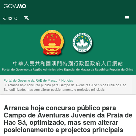
Portal
do
Governo
33°C
da
RAE
de
Macau
Portal do Governo da RAE de Macau
Notícias
Arranca hoje concurso público para Campo de Aventuras Juvenis da Praia de Hac
Sá, optimizado, mas sem alterar posicionamento e projectos principais
Arranca hoje concurso público para
Campo de Aventuras Juvenis da Praia de
Hac Sá, optimizado, mas sem alterar
posicionamento e projectos principais