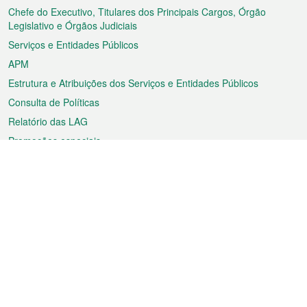
rodapé
Chefe do Executivo, Titulares dos Principais Cargos, Órgão
Legislativo e Órgãos Judiciais
Serviços e Entidades Públicos
APM
Estrutura e Atribuições dos Serviços e Entidades Públicos
Consulta de Políticas
Relatório das LAG
Promoções especiais
Sobre a RAEM
Tempo
Transporte
Feriados
Cultura e lazer
Informação de Macau
Ficheiro sobre Macau