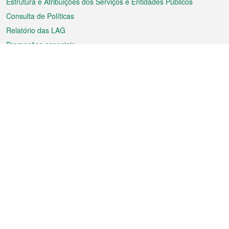
Estrutura e Atribuições dos Serviços e Entidades Públicos
Consulta de Políticas
Relatório das LAG
Promoções especiais
Sobre a RAEM
Tempo
Transporte
Feriados
Cultura e lazer
Informação de Macau
Ficheiro sobre Macau
Estatísticas
Anúncios
Notícias