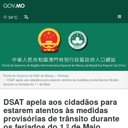
Portal
do
Governo
34°C
da
RAE
de
Macau
Portal do Governo da RAE de Macau
Notícias
DSAT apela aos cidadãos para estarem atentos às medidas provisórias de trânsito
durante os feriados do 1.º de Maio
DSAT apela aos cidadãos para
estarem atentos às medidas
provisórias de trânsito durante
os feriados do 1.º de Maio