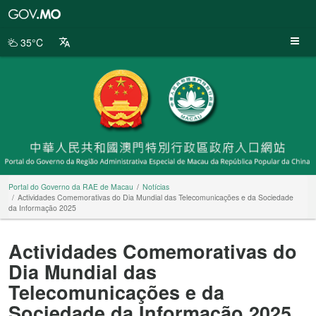
Portal
do
Governo
35°C
da
RAE
de
Macau
Portal do Governo da RAE de Macau
Notícias
Actividades Comemorativas do Dia Mundial das Telecomunicações e da Sociedade
da Informação 2025
Actividades Comemorativas do
Dia Mundial das
Telecomunicações e da
Sociedade da Informação 2025