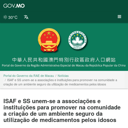
Portal
do
Governo
30°C
da
RAE
de
Macau
Portal do Governo da RAE de Macau
Notícias
ISAF e SS unem-se a associações e instituições para promover na comunidade a
criação de um ambiente seguro da utilização de medicamentos pelos idosos
ISAF e SS unem-se a associações e
instituições para promover na comunidade
a criação de um ambiente seguro da
utilização de medicamentos pelos idosos