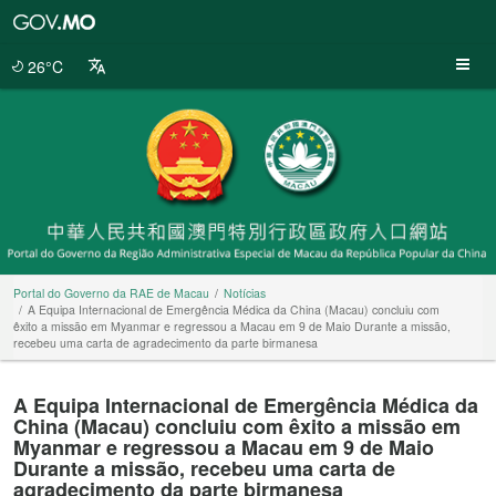
Portal
do
Governo
26°C
da
RAE
de
Macau
Portal do Governo da RAE de Macau
Notícias
A Equipa Internacional de Emergência Médica da China (Macau) concluiu com
êxito a missão em Myanmar e regressou a Macau em 9 de Maio Durante a missão,
recebeu uma carta de agradecimento da parte birmanesa
A Equipa Internacional de Emergência Médica da
China (Macau) concluiu com êxito a missão em
Myanmar e regressou a Macau em 9 de Maio
Durante a missão, recebeu uma carta de
agradecimento da parte birmanesa