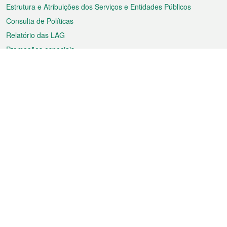
Estrutura e Atribuições dos Serviços e Entidades Públicos
Consulta de Políticas
Relatório das LAG
Promoções especiais
Sobre a RAEM
Tempo
Transporte
Feriados
Cultura e lazer
Informação de Macau
Ficheiro sobre Macau
Estatísticas
Anúncios
Notícias