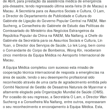
de Abril, para prestação da assistência médica de emergência
pós-desastre, tendo regressado última sexta-feira (9 de Macau) a
Macau. A Secretária para os Assuntos Sociais e Cultura, O Lam,
o Director do Departamento de Publicidade e Cultura do
Gabinete de Ligação do Governo Popular Central na RAEM, Wan
Sucheng, a Conselheira do Gabinete de Estudo das Políticas do
Comissariado do Ministério dos Negócios Estrangeiros da
República Popular da China na RAEM, Ma Naifang, a Chefe do
Gabinete da Secretária para os Assuntos Sociais e Cultura, Lin
Yuan, o Director dos Serviços de Saúde, Lo Iek Long, bem como
o Comandante do Corpo de Bombeiros, Wong Kin, receberam
cinco membros da Equipa Médica no Aeroporto Internacional de
Macau.
A Equipa Médica completou com sucesso esta missão de
cooperação técnica internacional de resposta a emergências na
área de saúde, tendo o seu desempenho profissional sido
reconhecido através de uma carta de agradecimento emitida pelo
Comité Nacional de Gestão de Desastres Naturais de Myanmar e
altamente elogiado pela Organização Mundial de Saúde (OMS).
Por ocasião do seu regresso, a Secretária O Lam, o Director Wan
Sucheng e a Conselheira Ma Naifang, entre outros, expressaram
o seu reconhecimento e encorajamento à Equipa Médica. Esta,