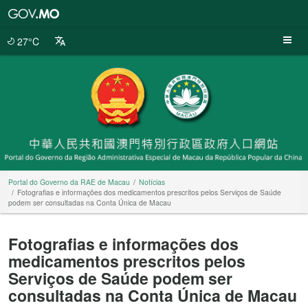
Portal
do
Governo
27°C
da
RAE
de
Macau
Portal do Governo da RAE de Macau
Notícias
Fotografias e informações dos medicamentos prescritos pelos Serviços de Saúde
podem ser consultadas na Conta Única de Macau
Fotografias e informações dos
medicamentos prescritos pelos
Serviços de Saúde podem ser
consultadas na Conta Única de Macau