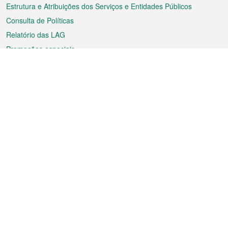
Estrutura e Atribuições dos Serviços e Entidades Públicos
Consulta de Políticas
Relatório das LAG
Promoções especiais
Sobre a RAEM
Tempo
Transporte
Feriados
Cultura e lazer
Informação de Macau
Ficheiro sobre Macau
Estatísticas
Anúncios
Notícias