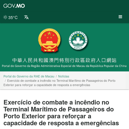
Portal
do
Governo
35°C
da
RAE
de
Macau
Portal do Governo da RAE de Macau
Notícias
Exercício de combate a incêndio no Terminal Marítimo de Passageiros do Porto
Exterior para reforçar a capacidade de resposta a emergências
Exercício de combate a incêndio no
Terminal Marítimo de Passageiros do
Porto Exterior para reforçar a
capacidade de resposta a emergências