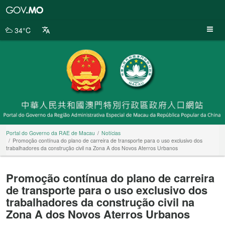
Portal
do
Governo
34°C
da
RAE
de
Macau
Portal do Governo da RAE de Macau
Notícias
Promoção contínua do plano de carreira de transporte para o uso exclusivo dos
trabalhadores da construção civil na Zona A dos Novos Aterros Urbanos
Promoção contínua do plano de carreira
de transporte para o uso exclusivo dos
trabalhadores da construção civil na
Zona A dos Novos Aterros Urbanos