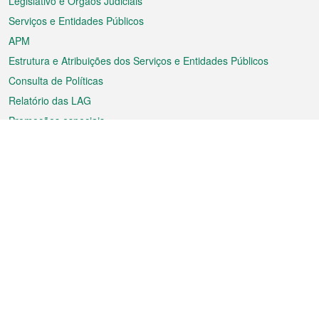
Legislativo e Órgãos Judiciais
Serviços e Entidades Públicos
APM
Estrutura e Atribuições dos Serviços e Entidades Públicos
Consulta de Políticas
Relatório das LAG
Promoções especiais
Sobre a RAEM
Tempo
Transporte
Feriados
Cultura e lazer
Informação de Macau
Ficheiro sobre Macau
Estatísticas