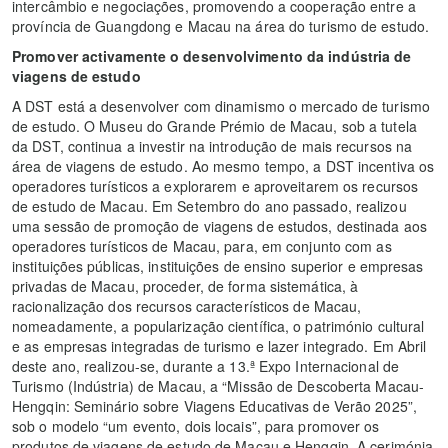
intercâmbio e negociações, promovendo a cooperação entre a
província de Guangdong e Macau na área do turismo de estudo.
Promover activamente o desenvolvimento da indústria de
viagens de estudo
A DST está a desenvolver com dinamismo o mercado de turismo
de estudo. O Museu do Grande Prémio de Macau, sob a tutela
da DST, continua a investir na introdução de mais recursos na
área de viagens de estudo. Ao mesmo tempo, a DST incentiva os
operadores turísticos a explorarem e aproveitarem os recursos
de estudo de Macau. Em Setembro do ano passado, realizou
uma sessão de promoção de viagens de estudos, destinada aos
operadores turísticos de Macau, para, em conjunto com as
instituições públicas, instituições de ensino superior e empresas
privadas de Macau, proceder, de forma sistemática, à
racionalização dos recursos característicos de Macau,
nomeadamente, a popularização científica, o património cultural
e as empresas integradas de turismo e lazer integrado. Em Abril
deste ano, realizou-se, durante a 13.ª Expo Internacional de
Turismo (Indústria) de Macau, a “Missão de Descoberta Macau-
Hengqin: Seminário sobre Viagens Educativas de Verão 2025”,
sob o modelo “um evento, dois locais”, para promover os
produtos de viagens de estudo de Macau e Hengqin. A cerimónia