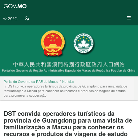
Portal
do
Governo
29°C
da
RAE
de
Macau
Portal do Governo da RAE de Macau
Notícias
DST convida operadores turísticos da província de Guangdong para uma visita de
familiarização a Macau para conhecer os recursos e produtos de viagens de estudo
para promover a cooperação
DST convida operadores turísticos da
província de Guangdong para uma visita de
familiarização a Macau para conhecer os
recursos e produtos de viagens de estudo