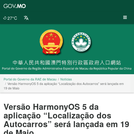
Portal
do
Governo
27°C
da
RAE
de
Macau
Portal do Governo da RAE de Macau
Notícias
Versão HarmonyOS 5 da aplicação “Localização dos Autocarros” será lançada em
19 de Maio
Versão HarmonyOS 5 da
aplicação “Localização dos
Autocarros” será lançada em 19
de Maio