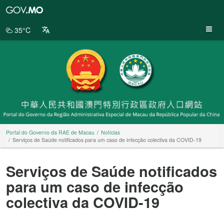
Portal
do
Governo
35°C
da
RAE
de
Macau
Portal do Governo da RAE de Macau
Notícias
Serviços de Saúde notificados para um caso de infecção colectiva da COVID-19
Serviços de Saúde notificados
para um caso de infecção
colectiva da COVID-19