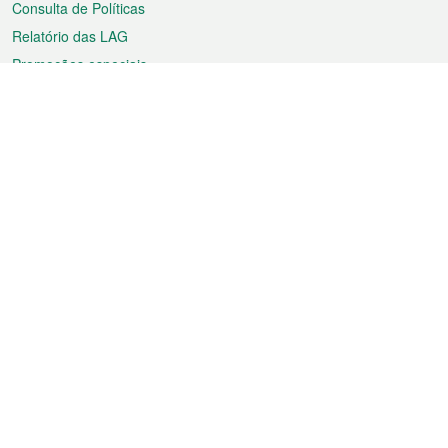
Consulta de Políticas
Relatório das LAG
Promoções especiais
Sobre a RAEM
Tempo
Transporte
Feriados
Cultura e lazer
Informação de Macau
Ficheiro sobre Macau
Estatísticas
Anúncios
Notícias
Vídeos