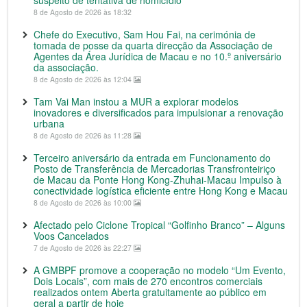
suspeito de tentativa de homicídio
8 de Agosto de 2026 às 18:32
Chefe do Executivo, Sam Hou Fai, na cerimónia de
tomada de posse da quarta direcção da Associação de
Agentes da Área Jurídica de Macau e no 10.º aniversário
da associação.
8 de Agosto de 2026 às 12:04
Tam Vai Man instou a MUR a explorar modelos
inovadores e diversificados para impulsionar a renovação
urbana
8 de Agosto de 2026 às 11:28
Terceiro aniversário da entrada em Funcionamento do
Posto de Transferência de Mercadorias Transfronteiriço
de Macau da Ponte Hong Kong-Zhuhai-Macau Impulso à
conectividade logística eficiente entre Hong Kong e Macau
8 de Agosto de 2026 às 10:00
Afectado pelo Ciclone Tropical “Golfinho Branco” – Alguns
Voos Cancelados
7 de Agosto de 2026 às 22:27
A GMBPF promove a cooperação no modelo “Um Evento,
Dois Locais”, com mais de 270 encontros comerciais
realizados ontem Aberta gratuitamente ao público em
geral a partir de hoje