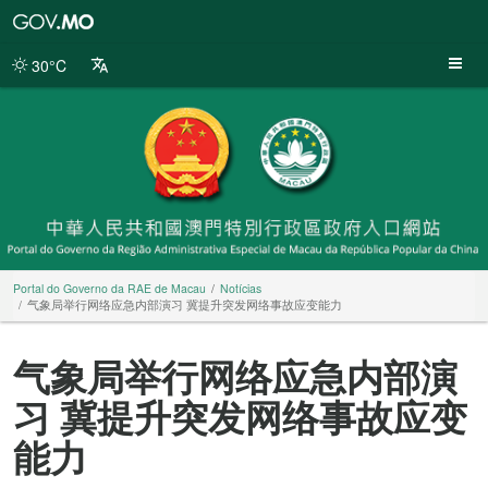
Portal
do
Governo
30°C
da
RAE
de
Macau
Portal do Governo da RAE de Macau
Notícias
气象局举行网络应急内部演习 冀提升突发网络事故应变能力
气象局举行网络应急内部演
习 冀提升突发网络事故应变
能力