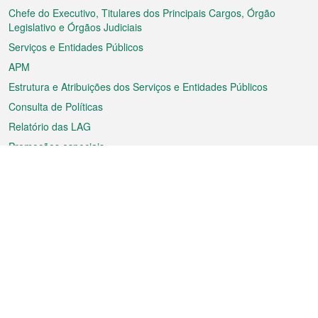
rodapé
Chefe do Executivo, Titulares dos Principais Cargos, Órgão
Legislativo e Órgãos Judiciais
Serviços e Entidades Públicos
APM
Estrutura e Atribuições dos Serviços e Entidades Públicos
Consulta de Políticas
Relatório das LAG
Promoções especiais
Sobre a RAEM
Tempo
Transporte
Feriados
Cultura e lazer
Informação de Macau
Ficheiro sobre Macau