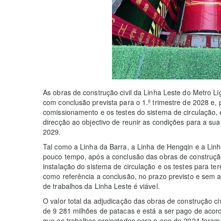
As obras de construção civil da Linha Leste do Metro Lig
com conclusão prevista para o 1.º trimestre de 2028 e, 
comissionamento e os testes do sistema de circulação,
direcção ao objectivo de reunir as condições para a s
2029.
Tal como a Linha da Barra, a Linha de Hengqin e a Lin
pouco tempo, após a conclusão das obras de construção 
instalação do sistema de circulação e os testes para 
como referência a conclusão, no prazo previsto e sem at
de trabalhos da Linha Leste é viável.
O valor total da adjudicação das obras de construção ci
de 9 281 milhões de patacas e está a ser pago de aco
que os trabalhos projectados para o ano de 2024 foram