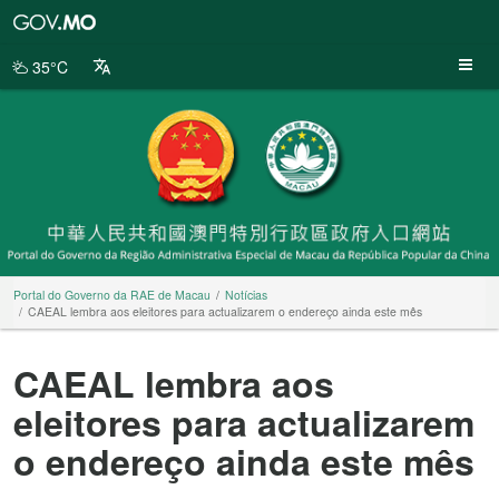
Portal
do
Governo
35°C
da
RAE
de
Macau
Portal do Governo da RAE de Macau
Notícias
CAEAL lembra aos eleitores para actualizarem o endereço ainda este mês
CAEAL lembra aos
eleitores para actualizarem
o endereço ainda este mês