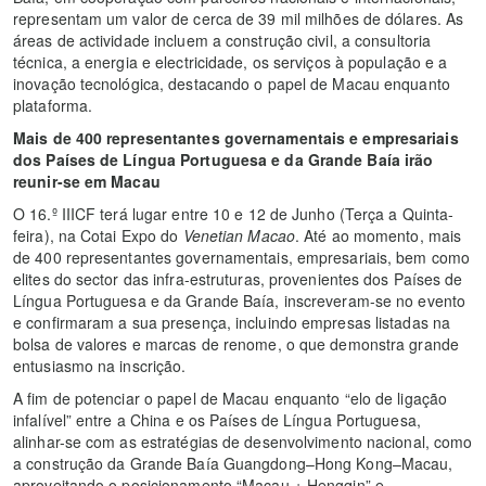
representam um valor de cerca de 39 mil milhões de dólares. As
áreas de actividade incluem a construção civil, a consultoria
técnica, a energia e electricidade, os serviços à população e a
inovação tecnológica, destacando o papel de Macau enquanto
plataforma.
Mais de 400 representantes governamentais e empresariais
dos Países de Língua Portuguesa e da Grande Baía irão
reunir-se em Macau
O 16.º IIICF terá lugar entre 10 e 12 de Junho (Terça a Quinta-
feira), na Cotai Expo do
Venetian Macao
. Até ao momento, mais
de 400 representantes governamentais, empresariais, bem como
elites do sector das infra-estruturas, provenientes dos Países de
Língua Portuguesa e da Grande Baía, inscreveram-se no evento
e confirmaram a sua presença, incluindo empresas listadas na
bolsa de valores e marcas de renome, o que demonstra grande
entusiasmo na inscrição.
A fim de potenciar o papel de Macau enquanto “elo de ligação
infalível” entre a China e os Países de Língua Portuguesa,
alinhar-se com as estratégias de desenvolvimento nacional, como
a construção da Grande Baía Guangdong–Hong Kong–Macau,
aproveitando o posicionamento “Macau + Hengqin” e