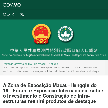
Portal
do
Governo
34°C
da
RAE
de
Macau
Portal do Governo da RAE de Macau
Notícias
A Zona de Exposição Macau–Hengqin do 16.º Fórum e Exposição Internacional
sobre o Investimento e Construção de Infra-estruturas reunirá produtos de destaque
A Zona de Exposição Macau–Hengqin do
16.º Fórum e Exposição Internacional sobre
o Investimento e Construção de Infra-
estruturas reunirá produtos de destaque