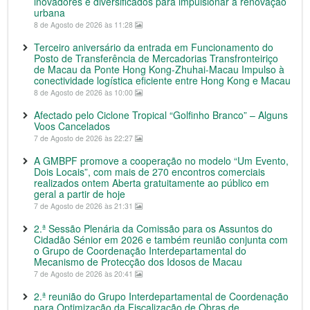
inovadores e diversificados para impulsionar a renovação
urbana
8 de Agosto de 2026 às 11:28
Terceiro aniversário da entrada em Funcionamento do
Posto de Transferência de Mercadorias Transfronteiriço
de Macau da Ponte Hong Kong-Zhuhai-Macau Impulso à
conectividade logística eficiente entre Hong Kong e Macau
8 de Agosto de 2026 às 10:00
Afectado pelo Ciclone Tropical “Golfinho Branco” – Alguns
Voos Cancelados
7 de Agosto de 2026 às 22:27
A GMBPF promove a cooperação no modelo “Um Evento,
Dois Locais”, com mais de 270 encontros comerciais
realizados ontem Aberta gratuitamente ao público em
geral a partir de hoje
7 de Agosto de 2026 às 21:31
2.ª Sessão Plenária da Comissão para os Assuntos do
Cidadão Sénior em 2026 e também reunião conjunta com
o Grupo de Coordenação Interdepartamental do
Mecanismo de Protecção dos Idosos de Macau
7 de Agosto de 2026 às 20:41
2.ª reunião do Grupo Interdepartamental de Coordenação
para Optimização da Fiscalização de Obras de