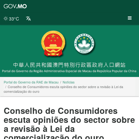
Portal
do
Governo
33°C
da
RAE
de
Macau
Portal do Governo da RAE de Macau
Notícias
Conselho de Consumidores escuta opiniões do sector sobre a revisão à Lei da
comercialização do ouro
Conselho de Consumidores
escuta opiniões do sector sobre
a revisão à Lei da
comercialização do ouro