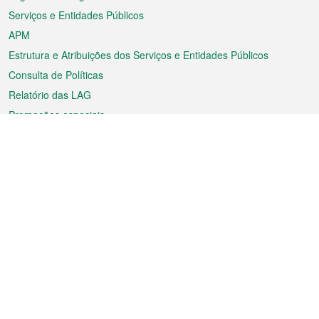
Serviços e Entidades Públicos
APM
Estrutura e Atribuições dos Serviços e Entidades Públicos
Consulta de Políticas
Relatório das LAG
Promoções especiais
Sobre a RAEM
Tempo
Transporte
Feriados
Cultura e lazer
Informação de Macau
Ficheiro sobre Macau
Estatísticas