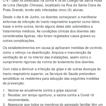
O 4.º caso foi detectado na turma K1B do Colégio de Santa Rosa
de Lima (Secção Chinesa), localizado na Rua de Santa Clara da
Praia Grande, tendo sido infectadas cinco (5) alunas.
Desde o dia 6 de Junho, os doentes começaram a manifestar
sintomas de infecção do tracto respiratório superior como febre,
tosse e entre outros, tendo alguns deles sido submetidos a
tratamentos médicos. As condições clínicas dos doentes são
consideradas ligeiras, não foram registados casos graves ou
outras complicações.
Os estabelecimentos em causa já aplicaram medidas de controlo,
como o reforço na desinfecção, limpeza e manutenção da
ventilação de ar no interior das instalações, assim como o
cumprimento rigoroso da norma do isolamento dos doentes.
Com vista a diminuir a infecção da gripe e de outras doenças do
tracto respiratório superior, os Serviços de Saúde pretendem
sensibilizar os residentes para adopção das seguintes medidas
de prevenção:
Vacinar-se anualmente contra a gripe sazonal;
Receber, em tempo oportuno, a vacina contra a Covid-19
recomendada;
Assegurar que todos os membros do agregado familiar têm um