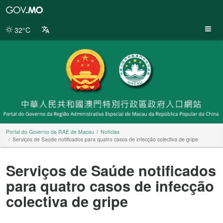
Portal
do
Governo
32°C
da
RAE
de
Macau
Portal do Governo da RAE de Macau
Notícias
Serviços de Saúde notificados para quatro casos de infecção colectiva de gripe
Serviços de Saúde notificados
para quatro casos de infecção
colectiva de gripe