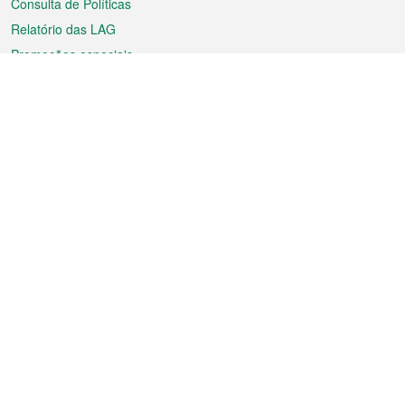
Consulta de Políticas
Relatório das LAG
Promoções especiais
Sobre a RAEM
Tempo
Transporte
Feriados
Cultura e lazer
Informação de Macau
Ficheiro sobre Macau
Estatísticas
Anúncios
Notícias
Vídeos